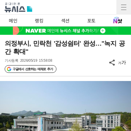
메인
랭킹
섹션
포토
의정부시, 민락천 '감성쉼터' 완성…"녹지 공
간 확대"
기사등록
2026/05/19 15:58:08
가
가
구글에서 선호하는 매체로 추가