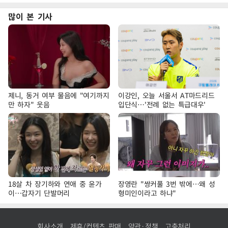
많이 본 기사
제니, 동거 여부 물음에 "여기까지
이강인, 오늘 서울서 AT마드리드
만 하자" 웃음
입단식…'전례 없는 특급대우'
18살 차 장기하와 연애 중 윤가
장영란 "쌍커풀 3번 밖에…왜 성
이…갑자기 단발머리
형미인이라고 하냐"
회사소개
제휴/컨텐츠 판매
약관·정책
고충처리