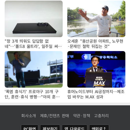
"창 3개 띄워도 답답함 없
오세훈 "용산공원 아파트, 노무현
네"…'폴드8 울트라', 일주일 써보
·문재인 철학 뒤집는 것"
니
'폭염 휴식기' 프로야구 10개 구
휴머노이드부터 AI공장까지…제조
단, 훈련·휴식 병행…"야외 훈련
업 바꾸는 M.AX 성과
해도 안전 최우선"
회사소개
제휴/컨텐츠 판매
약관·정책
고충처리
PC화면
제보하기
앱 다운로드
맨위로↑