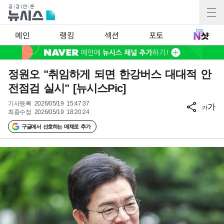
메인
랭킹
섹션
포토
정원오 "취임하게 되면 한강버스 대대적 안
전점검 실시" [뉴시스Pic]
기사등록
2026/05/19 15:47:37
가
가
최종수정
2026/05/19 18:20:24
구글에서 선호하는 매체로 추가