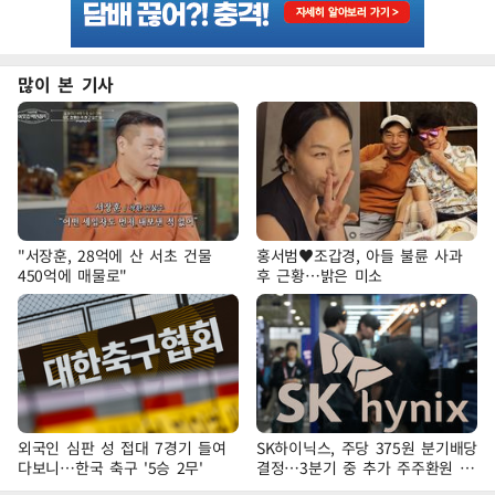
많이 본 기사
"서장훈, 28억에 산 서초 건물
홍서범♥조갑경, 아들 불륜 사과
450억에 매물로"
후 근황…밝은 미소
외국인 심판 성 접대 7경기 들여
SK하이닉스, 주당 375원 분기배당
다보니…한국 축구 '5승 2무'
결정…3분기 중 추가 주주환원 발
표