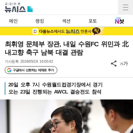
메인
랭킹
섹션
포토
최휘영 문체부 장관, 내일 수원FC 위민과 北
내고향 축구 남북 대결 관람
기사등록
2026/05/19 16:00:42
가
가
구글에서 선호하는 매체로 추가
20일 오후 7시 수원월드컵경기장에서 경기
오는 23일 진행되는 AWCL 결승전도 참석