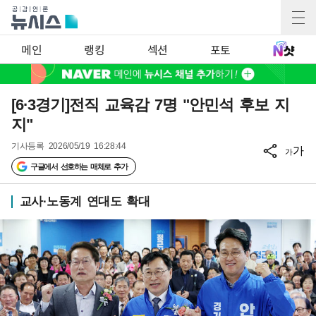
메인
랭킹
섹션
포토
[6·3경기]전직 교육감 7명 "안민석 후보 지
지"
기사등록
2026/05/19 16:28:44
가
가
구글에서 선호하는 매체로 추가
교사·노동계 연대도 확대