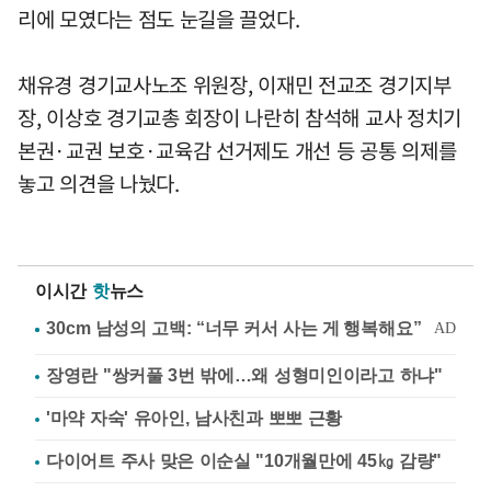
리에 모였다는 점도 눈길을 끌었다.
채유경 경기교사노조 위원장, 이재민 전교조 경기지부
장, 이상호 경기교총 회장이 나란히 참석해 교사 정치기
본권·교권 보호·교육감 선거제도 개선 등 공통 의제를
놓고 의견을 나눴다.
이시간
핫
뉴스
장영란 "쌍커풀 3번 밖에…왜 성형미인이라고 하냐"
'마약 자숙' 유아인, 남사친과 뽀뽀 근황
다이어트 주사 맞은 이순실 "10개월만에 45㎏ 감량"