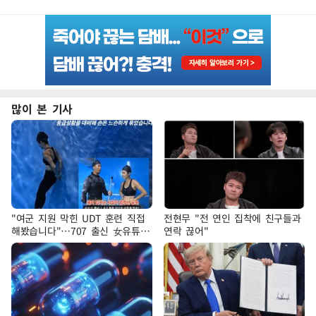
많이 본 기사
"여군 지원 막힌 UDT 훈련 직접
전현무 "전 연인 집착에 친구들과
해봤습니다"…707 출신 女유튜버
연락 끊어"
'완벽 소화'