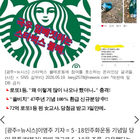
[광주=뉴시스] 스타벅스 불매운동에 참여를 호소하는 온라인상 글귀들.
(사진 = SNS 갈무리) 2026.05.19.
leeyj2578@newsis.com
*재판매 및
DB 금지
[광주=뉴시스]이영주 기자 = 5·18민주화운동 기념일 당