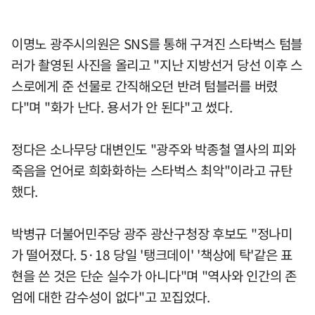
이명노 광주시의원은 SNS를 통해 구겨진 스타벅스 텀블
러가 촬영된 사진을 올리고 "지난 지방선거 당선 이후 스
스로에게 준 선물로 간직해오던 반려 텀블러를 버렸
다"며 "화가 난다. 용서가 안 된다"고 썼다.
정다은 소나무당 대변인도 "광주와 박종철 열사의 피와
죽음을 언어로 희화화하는 스타벅스 최악"이라고 규탄
했다.
박병규 더불어민주당 광주 광산구청장 후보도 "정나미
가 떨어졌다. 5·18 당일 '탱크데이' '책상에 탁'같은 표
현을 쓴 것은 단순 실수가 아니다"며 "역사와 인간의 존
엄에 대한 감수성이 없다"고 꼬집었다.