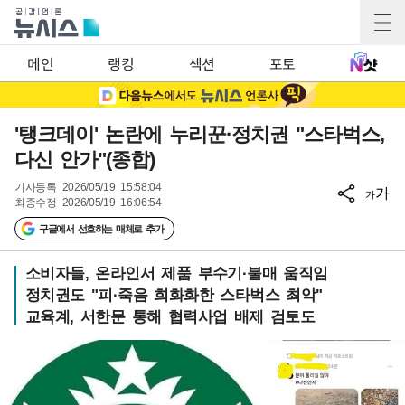
메인
랭킹
섹션
포토
'탱크데이' 논란에 누리꾼·정치권 "스타벅스,
다신 안가"(종합)
기사등록
2026/05/19 15:58:04
가
가
최종수정
2026/05/19 16:06:54
구글에서 선호하는 매체로 추가
소비자들, 온라인서 제품 부수기·불매 움직임
정치권도 "피·죽음 희화화한 스타벅스 최악"
교육계, 서한문 통해 협력사업 배제 검토도