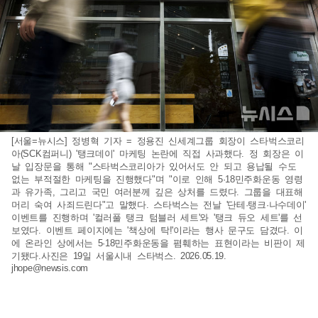
[서울=뉴시스] 정병혁 기자 = 정용진 신세계그룹 회장이 스타벅스코리
아(SCK컴퍼니) '탱크데이' 마케팅 논란에 직접 사과했다. 정 회장은 이
날 입장문을 통해 "스타벅스코리아가 있어서도 안 되고 용납될 수도
없는 부적절한 마케팅을 진행했다"며 "이로 인해 5·18민주화운동 영령
과 유가족, 그리고 국민 여러분께 깊은 상처를 드렸다. 그룹을 대표해
머리 숙여 사죄드린다"고 말했다. 스타벅스는 전날 '단테·탱크·나수데이'
이벤트를 진행하며 '컬러풀 탱크 텀블러 세트'와 '탱크 듀오 세트'를 선
보였다. 이벤트 페이지에는 '책상에 탁!'이라는 행사 문구도 담겼다. 이
에 온라인 상에서는 5·18민주화운동을 폄훼하는 표현이라는 비판이 제
기됐다.사진은 19일 서울시내 스타벅스. 2026.05.19.
jhope@newsis.com