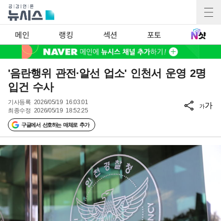
메인
랭킹
섹션
포토
'음란행위 관전·알선 업소' 인천서 운영 2명
입건 수사
기사등록
2026/05/19 16:03:01
가
가
최종수정
2026/05/19 18:52:25
구글에서 선호하는 매체로 추가