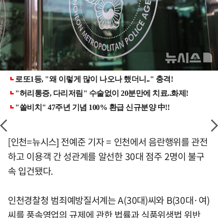
[인천=뉴시스] 전예준 기자 = 인천에서 음란행위를 관전
하고 이용객 간 성관계를 알선한 30대 점주 2명이 불구
속 입건됐다.
인천경찰청 범죄예방질서계는 A(30대)씨와 B(30대·여)
씨를 풍속영업의 규제에 관한 법률과 식품위생법 위반