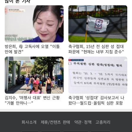
많이 본 기사
방은희, 母 고독사에 오열 "이틀
축구협회, 15년 전 심판 성 접대
만에 발견"
파문에 "현재는 내부 지침 준수"
김지수, '여행사 대표' 변신 근황
축구협회 '성접대' 감사보고서 나
"가볼 만하니…"
왔다…월드컵·올림픽 심판 포함
회사소개
제휴/컨텐츠 판매
약관·정책
고충처리