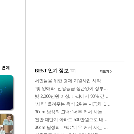
금융
 가
6월 경상수지 497.3
령
억 달러…38개월 연
속 흑자
연예