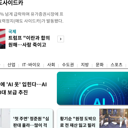
매도사이드카
 4% 넘게 급락하며 유가증권시장에 프
효력정지(매도 사이드카)가 발동됐다.
 10시18분께 매도 사이드카를 발동
국제
경제
당시 코스피200선물지수는 전일 종가
트럼프 "이란과 합의
서울 집 팔고 지방
87.24였다. 코스피 매도 사이드카는 코
원해…사람 죽이고
면 양도세↓…고
로 하는 선물 최근월물 가격
싶지 않아"
층 움직일까
융
산업
IT·바이오
사회
수도권
지방
문화
스포츠
에 'AI 옷' 입힌다…AI
0대 보급 추진
'첫 주연' 정준원 "심
황기순 "원정 도박으
판대 올라…많이 걱
로 전 재산 잃고 필리