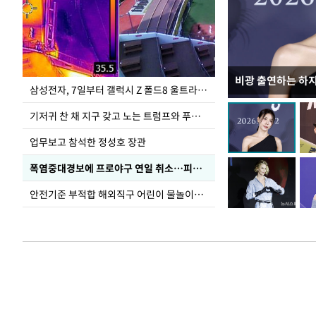
비광 출연하는 하
이재명 대통령, 
삼성전자, 7일부터 갤럭시 Z 폴드8 울트라·폴드8·플립8 출시
선 다해 강구해야
기저귀 찬 채 지구 갖고 노는 트럼프와 푸틴 형상 미로
업무보고 참석한 정성호 장관
폭염중대경보에 프로야구 연일 취소…피칭 연습장 '52도'
안전기준 부적합 해외직구 어린이 물놀이용품 판매 중단 요청한 서울시