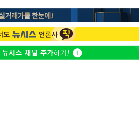
정웅인 첫째 딸, 연기자 지
1
망…또 배우 꿈꾸는 스타 2
정부, 전 산업에 'AI 옷' 
2
1000대 보급 추진
'첫 주연' 정준원 "심판
3
돼"
황기순 "원정 도박으로 전
4
도피"
최준희, 또 성형수술 예고 
5
[속보]산업장관 "李정부,
6
정 전력 위해 불가피"
브라이언, 눈 마주치고도 인
7
후배 폭로