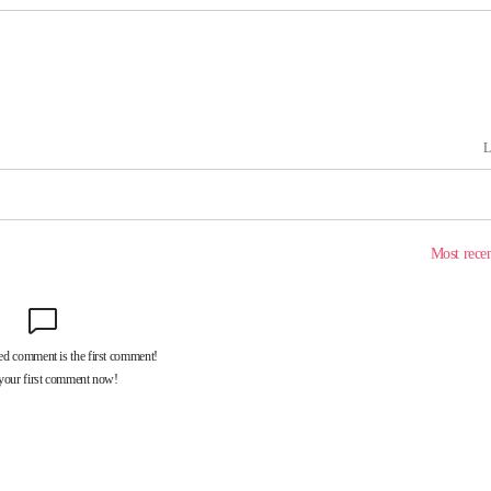
무부 대변인
해 불가피"
등 압수수
월 중 예
장
 구축
 마감 다
어려워" 취
무부 대변인