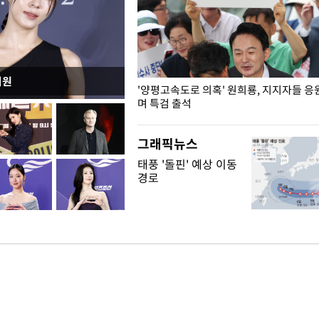
지원
"수사·기소 분리 관련 대비책 최
'양평고속도로 의혹' 원희룡, 지지자들 응
"
며 특검 출석
그래픽뉴스
태풍 '돌핀' 예상 이동
경로