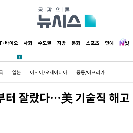
무부 대변인
해 불가피"
등 압수수
월 중 예
IT·바이오
사회
수도권
지방
문화
스포츠
연예
국
일본
아시아/오세아니아
중동/아프리카
장
원부터 잘랐다…美 기술직 해고 
 구축
 마감 다
어려워" 취