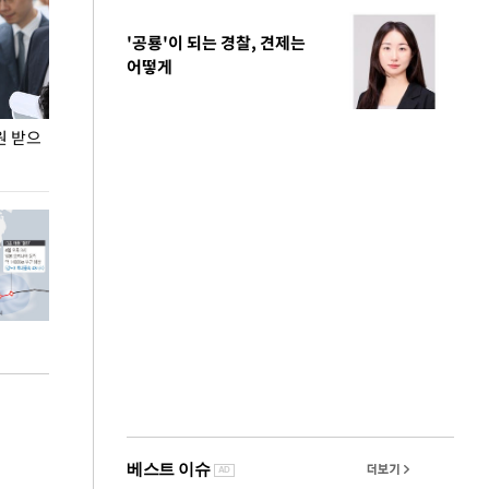
'공룡'이 되는 경찰, 견제는
어떻게
원 받으
정동영, 조현 '이상주의' 발언에 "이상이 있어야
장동혁 "李 대
현실 바꿔"
하다"