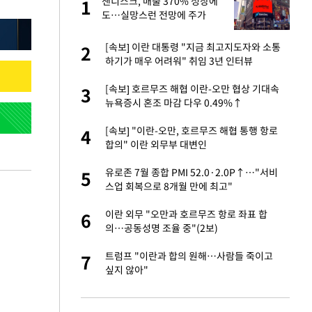
샌디스크, 매출 370% 성장에
1
1
세
도…실망스런 전망에 주가
5%↓
입힌다…AI 로봇 연
[속보] 이란 대통령 "지금 최고지도자와 소통
2
2
하기가 매우 어려워" 취임 3년 인터뷰
대 올라…많이 걱정
[속보] 호르무즈 해협 이란-오만 협상 기대속
3
3
뉴욕증시 혼조 마감 다우 0.49%↑
 재산 잃고 필리핀
[속보] "이란-오만, 호르무즈 해협 통행 항로
4
4
합의" 이란 외무부 대변인
"짝짝이 눈 탈출"
유로존 7월 종합 PMI 52.0·2.0P↑…"서비
5
5
스업 회복으로 8개월 만에 최고"
 원전 반대 안해…안
이란 외무 "오만과 호르무즈 항로 좌표 합
6
6
의…공동성명 조율 중"(2보)
사 안한 '무개념'
트럼프 "이란과 합의 원해…사람들 죽이고
7
7
싶지 않아"