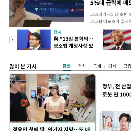
5%대 급락에 
코스피가 6일 장 초반
로그램 매도호가 일시
한국거래소는 이날 오전
정치
했다고 밝혔다. 발동 
 놀
與 "13일 본회의…
대비 5.12% 급락한 9
형소법 개정사항 있
스피200을 기초자산으
 첫
으면 개정"
많이 본 기사
종합
정치
국제
경제
금
정부, 전 산업
로봇 연 100
정웅인 첫째 딸, 연기자 지망…또 배