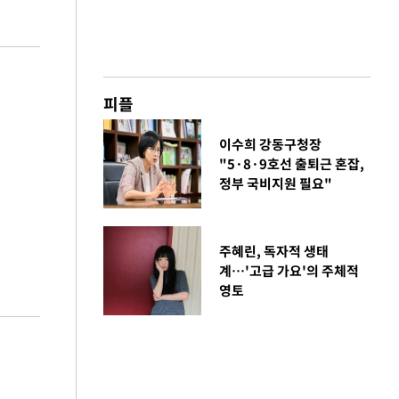
피플
이수희 강동구청장
"5·8·9호선 출퇴근 혼잡,
정부 국비지원 필요"
주혜린, 독자적 생태
계…'고급 가요'의 주체적
영토