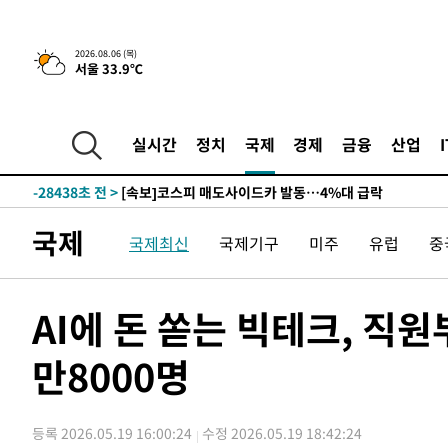
2시간 전 >
[속보] "이란-오만, 호르무즈 해협 통행 항로 합의" 이란 외
2026.08.06 (목)
서울 33.9℃
-30561초 전 >
[속보]산업장관 "李정부, 원전 반대 안해…안정 전력 위
-29258초 전 >
[속보]경찰, '홍명보 선임 논란' 대한축구협회·축구회관 
색
-28645초 전 >
[속보]산업장관 "美무역법 제301조 과잉생산 결과 발표 8
실시간
정치
국제
경제
금융
산업
상
-28438초 전 >
[속보]코스피 매도사이드카 발동…4%대 급락
-27710초 전 >
[속보]전남광주 초대 시민추천 부시장에 백승주·윤난실
-25271초 전 >
서울 열대야 15일째 지속…비공식 '초열대야' 30도 넘어
국제
국제최신
국제기구
미주
유럽
중
-23838초 전 >
[속보]코스닥, 2.15포인트(0.27%) 내린 797.44 출발
-23821초 전 >
[속보]코스피, 119.51포인트(1.81%) 내린 6478.75 개
-20268초 전 >
6월 경상수지 497.3억 달러…두 달 연속 사상 최대
AI에 돈 쏟는 빅테크, 직
-20219초 전 >
서울 낮 39도 '폭염중대경보'…40도 관측 가능성도
만8000명
-17581초 전 >
미 워싱턴주 스포캔 시의 통제불능 3개 산불, 방화선 일부
-9754초 전 >
[속보] 호르무즈 해협 이란-오만 협상 기대속 뉴욕증시 혼조
우 0.49%↑
-8109초 전 >
[속보] 이란 대통령 "지금 최고지도자와 소통하기가 매우 
등록 2026.05.19 16:00:24
수정 2026.05.19 18:42:24
임 3년 인터뷰