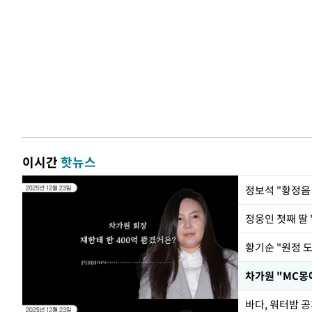
이시간
핫뉴스
정웅인 첫째 딸 
황기순 "원정 
바다, 워터밤 공