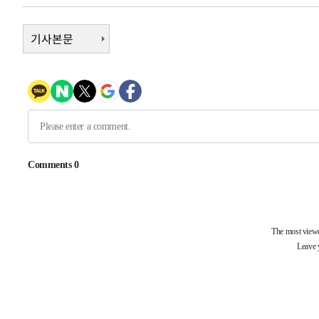
2시간 전 >
[속보] "이란-오만, 호르무즈 해협 통행 항로 합의" 이란 외
-30561초 전 >
[속보]산업장관 "李정부, 원전 반대 안해…안정 전력 위
기사본문
-29258초 전 >
[속보]경찰, '홍명보 선임 논란' 대한축구협회·축구회관 
색
-28645초 전 >
[속보]산업장관 "美무역법 제301조 과잉생산 결과 발표 8
상
-28438초 전 >
[속보]코스피 매도사이드카 발동…4%대 급락
-27710초 전 >
[속보]전남광주 초대 시민추천 부시장에 백승주·윤난실
-25271초 전 >
서울 열대야 15일째 지속…비공식 '초열대야' 30도 넘어
-23838초 전 >
[속보]코스닥, 2.15포인트(0.27%) 내린 797.44 출발
-23821초 전 >
[속보]코스피, 119.51포인트(1.81%) 내린 6478.75 개
-20268초 전 >
6월 경상수지 497.3억 달러…두 달 연속 사상 최대
-20219초 전 >
서울 낮 39도 '폭염중대경보'…40도 관측 가능성도
-17581초 전 >
미 워싱턴주 스포캔 시의 통제불능 3개 산불, 방화선 일부
-9754초 전 >
[속보] 호르무즈 해협 이란-오만 협상 기대속 뉴욕증시 혼조
우 0.49%↑
-8109초 전 >
[속보] 이란 대통령 "지금 최고지도자와 소통하기가 매우 
임 3년 인터뷰
2시간 전 >
[속보] "이란-오만, 호르무즈 해협 통행 항로 합의" 이란 외