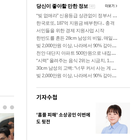
기자수첩
'홈플 피해' 소상공인 이번에
도 뒷전