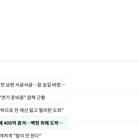
정보석 "황정음 전 남편 서글서글…잘 살길 바랐는데"
"연기 준비중" 깜짝 근황
도박으로 전 재산 잃고 필리핀 도피"
차가원 "MC몽에 400억 뜯겨…백현 위해 도박빚 갚아줘"
개저격 "말이 안 된다"