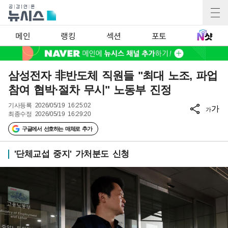
메인
랭킹
섹션
포토
삼성전자 非반도체 직원들 "최대 노조, 파업
참여 협박·절차 무시" 노동부 진정
기사등록
2026/05/19 16:25:02
가
가
최종수정
2026/05/19 16:29:20
구글에서 선호하는 매체로 추가
'단체교섭 중지' 가처분도 신청