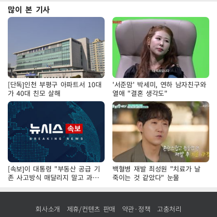
많이 본 기사
[단독]인천 부평구 아파트서 10대
'서준맘' 박세미, 연하 남자친구와
가 40대 친모 살해
열애 "결혼 생각도"
[속보]이 대통령 "부동산 공급 기
백혈병 재발 최성원 "치료가 날
존 사고방식 매달리지 말고 과감
죽이는 것 같았다" 눈물
히 실천"
회사소개
제휴/컨텐츠 판매
약관·정책
고충처리