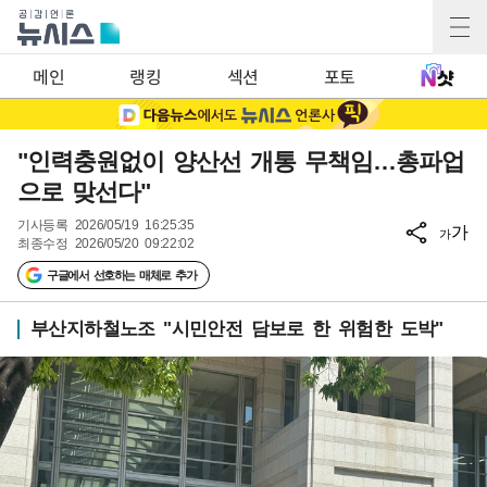
메인
랭킹
섹션
포토
"인력충원없이 양산선 개통 무책임…총파업
으로 맞선다"
기사등록
2026/05/19 16:25:35
가
가
최종수정
2026/05/20 09:22:02
구글에서 선호하는 매체로 추가
부산지하철노조 "시민안전 담보로 한 위험한 도박"