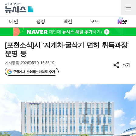
메인
랭킹
섹션
포토
[포천소식]시 '지게차·굴삭기 면허 취득과정'
운영 등
기사등록
2026/05/19 16:35:19
가
가
구글에서 선호하는 매체로 추가