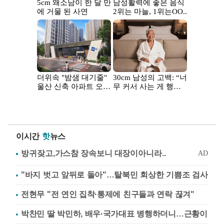
이시간
핫
뉴스
"바지 벗고 앞뒤로 돌아"…탈북민 회상한 기쁨조 검사
전현무 "전 연인 집착·통제에 친구들과 연락 끊겨"
박찬민 딸 박민하, 배우·국가대표 병행하더니…근황이