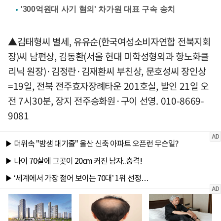
'300억원대 사기 혐의' 차가원 대표 구속 송치
▲김태형씨 별세, 유유순(한국여성소비자연합 전북지회
장)씨 남편상, 김동환(서울 현대 미학성형외과 항노화클
리닉 원장)·김정란·김재환씨 부친상, 문호성씨 장인상
=19일, 전북 전주효자장례타운 201호실, 발인 21일 오
전 7시30분, 장지 전주승화원·구이 선영. 010-8669-
9081