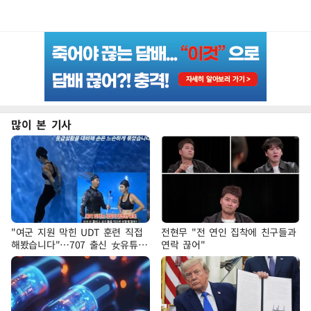
많이 본 기사
"여군 지원 막힌 UDT 훈련 직접
전현무 "전 연인 집착에 친구들과
해봤습니다"…707 출신 女유튜버
연락 끊어"
'완벽 소화'