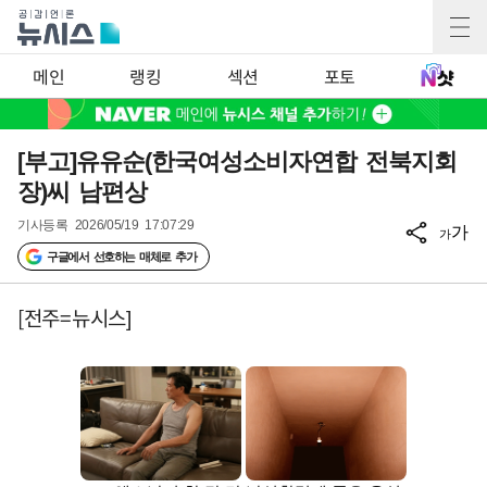
메인
랭킹
섹션
포토
[부고]유유순(한국여성소비자연합 전북지회
장)씨 남편상
기사등록
2026/05/19 17:07:29
가
가
구글에서 선호하는 매체로 추가
[전주=뉴시스]