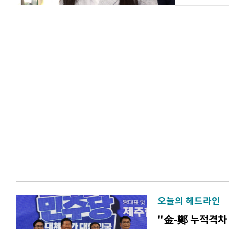
오늘의 헤드라인
"金-鄭 누적격차 