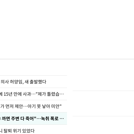
 의사 허양임, 새 출발했다
표창원, 남규리에 15년 만에 사과…"제가 틀렸습니다"
내가 먼저 제안…아기 못 낳아 미안"
차가원 "○○○ 까면 주변 다 죽어"…녹취 폭로 파장
니 탈퇴 위기 있었다