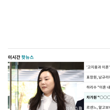
이시간
핫뉴스
'고지용과 이혼'
하리수 "이혼 
르센느, 알고보