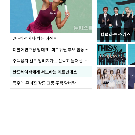
컴백하는 스키즈
이번주 국회에는 무
2타점 적시타 치는 이정후
더불어민주당 당대표·최고위원 후보 합동연설회
주택용지 검토 알려지자... 신속히 늘어선 '근조화환'
안드레예바에게 서브하는 페르난데스
폭우에 무너진 강릉 교동 주택 담벼락