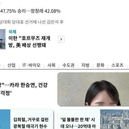
목
47.75% 승리…정청래 42.08%
전당대회 당대표 선거에 나선 김민석 후
역 순회경선에서 '누적 1위'를 탈환했
국제
경제
 우세 지역으로 점쳐졌던 충청권과 부산
이란 "호르무즈 재개
세계식량가격 다
승 1패를 주고 받은 김 후보는 이날
방, 美 배상 선행돼
상승…곡물·설탕 
며 '2승 1패'로 앞서가게 됐다. 다
야"
썩'
율 차이가 '0.86%p'에 불과
융
산업
IT·바이오
사회
수도권
지방
문화
스포츠
착"…카라 한승연, 건강
'걱정'
김희철, 거꾸로 걸린
'덜 똘똘한 한 채' 시
광복절 태극기 현수
대 오나…20억대 아