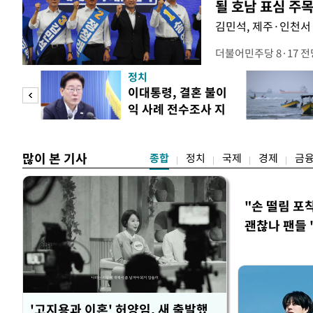
될 호남 표심 주
김민석, 제주·인천서 
더불어민주당 8·17 
보가 8일 제주·인천 지
정치
다. 앞서 정청래 후보
희망
이대통령, 결혼 불이
·울산·경남 경선에서 1
각"
익 사례 전수조사 지
제주·인천 경선에서 이기
시
만 두 후보 간 누적 득표
많이 본 기사
종합
정치
국제
경제
금
"손 떨림 포
괜찮나 팬들 
'고지용과 이혼' 허양임, 새 출발했