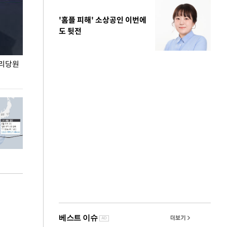
'홈플 피해' 소상공인 이번에
도 뒷전
권리당원
무더위 잊는 도심형 여름 축제 '2026 서울 바캉스
용산어린이정원 앞
페스티벌'