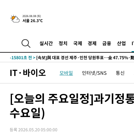
9시간 전 >
[속보]뉴욕증시 상승 마감…S&P 0.6% 나스닥 1.3%↑
2026.08.08 (토)
서울 26.3℃
-25519초 전 >
이란 "호르무즈 재개방 합의 근접…美 배상 선행돼야"
-16566초 전 >
[속보]與최고위원 제주·인천 순회경선…박선원·최민희
한민수·김용 순
-16519초 전 >
[속보]김민석, 與 전대 당원투표 누적 득표율 45.42%로 
실시간
정치
국제
경제
금융
산업
청래 44.56%
-15801초 전 >
[속보]與 대표 경선 제주·인천 당원투표…金 47.75%·
42.08%·宋 10.17%
-15335초 전 >
이강인 "아틀레티코 이적 기뻐…등번호 7번 의미보단 팀 
것"
-15270초 전 >
[속보]與 당대표 경선, 제주·인천 권리당원 투표 김민석 
IT·바이오
모바일
인터넷/SNS
통신
-9044초 전 >
낮 최고 35도 '무더위'…동해안 시간당 30㎜ '강한 비'[내
-8314초 전 >
[속보]이강인 "감독님이 원하는 마음 느꼈고, 많은 트로피 
레티코 이적"
-8096초 전 >
수도권 40도 육박 '펄펄'…동해안 일부 지역엔 호의주의보
[오늘의 주요일정]과기정
-7065초 전 >
온열질환 사망자 3명 늘어…누적 환자 3000명 돌파
수요일)
-1010초 전 >
강릉에 시간당 81.4㎜ 물폭탄…도로 잠기고 담벼락 붕괴
48분 전 >
백운산서 80년근 천종산삼 9뿌리 발견…감정가 1.3억원
1시간 전 >
선재도서 해루질 나섰다 실종 60대, 닷새 만에 숨진 채 발견
등록 2026.05.20 05:00:00
2시간 전 >
남자 농구, 나고야 아시안게임서 '홈팀' 일본과 한일전