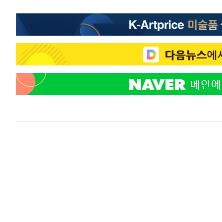
-1010초 전 >
강릉에 시간당 81.4㎜ 물폭탄…도로 잠기고 담벼락 붕괴
48분 전 >
백운산서 80년근 천종산삼 9뿌리 발견…감정가 1.3억원
1시간 전 >
선재도서 해루질 나섰다 실종 60대, 닷새 만에 숨진 채 발견
2시간 전 >
남자 농구, 나고야 아시안게임서 '홈팀' 일본과 한일전
2시간 전 >
여수 오동도 해상서 모터보트 전복…1명 사망·1명 실종
3시간 전 >
극한폭염 한풀 꺾이지만…'낮 최고 35도' 무더위, 열대야 계
날씨]
4시간 전 >
축구협회 "압수수색·성접대 논란 사과…쇄신의 기회로 삼겠
4시간 전 >
[속보]'압수수색·성접대 논란' 축구협회 "실망과 걱정 안겨드
7시간 전 >
'최고 37도' 폭염 지속…강원동해안 최대 150㎜ 비
9시간 전 >
[속보]뉴욕증시 상승 마감…S&P 0.6% 나스닥 1.3%↑