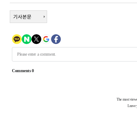
2시간 전 >
여수 오동도 해상서 모터보트 전복…1명 사망·1명 실종
3시간 전 >
기사본문
극한폭염 한풀 꺾이지만…'낮 최고 35도' 무더위, 열대야 계
날씨]
4시간 전 >
축구협회 "압수수색·성접대 논란 사과…쇄신의 기회로 삼겠
4시간 전 >
[속보]'압수수색·성접대 논란' 축구협회 "실망과 걱정 안겨드
7시간 전 >
'최고 37도' 폭염 지속…강원동해안 최대 150㎜ 비
9시간 전 >
[속보]뉴욕증시 상승 마감…S&P 0.6% 나스닥 1.3%↑
-25519초 전 >
이란 "호르무즈 재개방 합의 근접…美 배상 선행돼야"
-16566초 전 >
[속보]與최고위원 제주·인천 순회경선…박선원·최민희
한민수·김용 순
-16519초 전 >
[속보]김민석, 與 전대 당원투표 누적 득표율 45.42%로 
청래 44.56%
-15801초 전 >
[속보]與 대표 경선 제주·인천 당원투표…金 47.75%·
42.08%·宋 10.17%
-15335초 전 >
이강인 "아틀레티코 이적 기뻐…등번호 7번 의미보단 팀 
것"
-15270초 전 >
[속보]與 당대표 경선, 제주·인천 권리당원 투표 김민석 
-9044초 전 >
낮 최고 35도 '무더위'…동해안 시간당 30㎜ '강한 비'[내
-8314초 전 >
[속보]이강인 "감독님이 원하는 마음 느꼈고, 많은 트로피 
레티코 이적"
-8096초 전 >
수도권 40도 육박 '펄펄'…동해안 일부 지역엔 호의주의보
-7065초 전 >
온열질환 사망자 3명 늘어…누적 환자 3000명 돌파