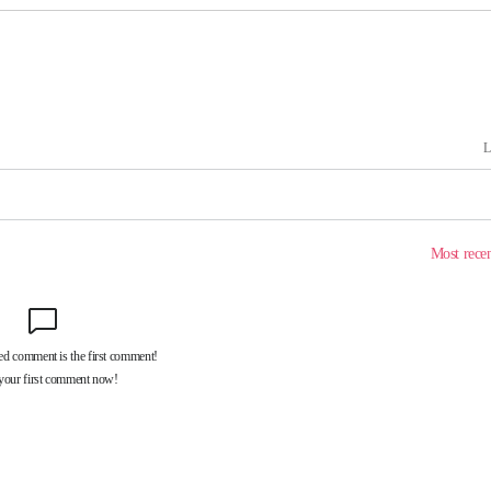
속[다음주
다"
려 죄송"
·서미화·
1위… 정
鄭
위해 뛸
승리
일날씨]
원해 아틀