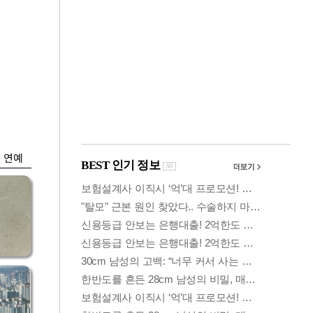
금융
시
다시 뛰는 코스닥…
'들
ETF 수익률 상위권
찍어
연예