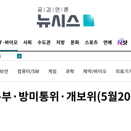
·서미화·
1위… 정
IT·바이오
사회
수도권
지방
문화
스포츠
연예
鄭
위해 뛸
승리
보안
컴퓨터/SW
게임
과학
제약/바이오
의료기
일날씨]
원해 아틀
통부·방미통위·개보위(5월2