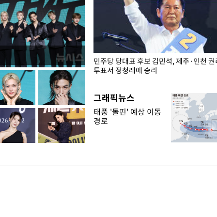
슨 일이? [뉴시스국회토pic]
민주당 당대표 후보 김민석, 제주·인천 
투표서 정청래에 승리
그래픽뉴스
태풍 '돌핀' 예상 이동
경로