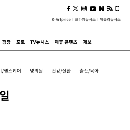
K-Artprice
프라임뉴시스
위클리뉴시스
광장
포토
TV뉴시스
제휴 콘텐츠
제보
기/헬스케어
병의원
건강/질환
출산/육아
0일