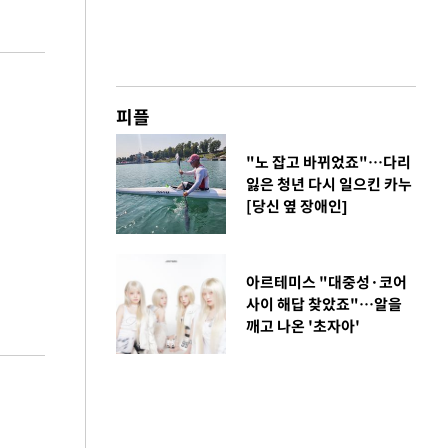
피플
"노 잡고 바뀌었죠"…다리
잃은 청년 다시 일으킨 카누
[당신 옆 장애인]
아르테미스 "대중성·코어
사이 해답 찾았죠"…알을
깨고 나온 '초자아'