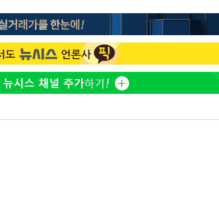
'고지용과 이혼' 허양임, 새
1
발했다
"손 떨림 포착"…카라 한
2
팬들 '걱정'
김희철, 거꾸로 걸린 광복
3
"X돌았네"
속[다음주
'덜 똘똘한 한 채' 시대 
4
다"
에 쏠리는 관심[세제 개편,
려 죄송"
차가원 "○○○ 까면 주변
5
미반환 속 녹취 폭로 파장
외신 주목한 '축구협회 성접
6
한일월드컵까지 소환
용산어린이정원 앞 즐비한 
7
시스Pic]