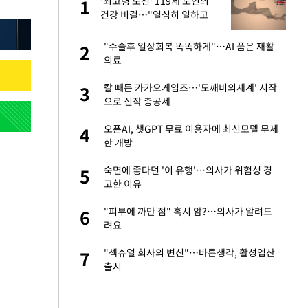
 출
'최고령 도전' 119세 노인의
1
1
건강 비결…"열심히 일하고
건강하게 먹기"
승연, 건강 괜찮나
"수술후 일상회복 똑똑하게"…AI 품은 재활
2
2
의료
절 태극기 현수막에
칼 빼든 카카오게임즈…'도깨비의세계' 시작
3
3
으로 신작 총공세
오나…20억대 아파트
오픈AI, 챗GPT 무료 이용자에 최신모델 무제
4
4
 그 이후②]
한 개방
 다 죽어"…전세금
숙면에 좋다던 '이 유행'…의사가 위험성 경
5
5
고한 이유
대 의혹'…2002
"피부에 까만 점" 혹시 암?…의사가 알려드
6
6
려요
근조화환, 왜?[뉴
"섹슈얼 회사의 변신"…바른생각, 활성엽산
7
7
출시