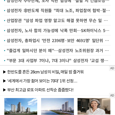
삼성전자 주주단체, 노사 막판 협상에 "결렬 시 긴급조정 '파업전' 발동해야" 주장
삼성전자 非반도체 직원들 "최대 노조, 파업참여 협박·절차 무시" 노동부 진정
산업장관 "삼성 파업 영향 알고도 해결 못하면 무슨 일 하겠나"
삼성전자, 노사 합의 가능성에 낙폭 만회…SK하이닉스 5%↓[핫스탁](종합)
삼성전자, 총파업시 '안전 2396명·보안 4691명' 일단위 필수 근로인원 공지
"즐겁게 일하시던 분이 왜"…삼성전자 노조위원장 과거 영상 '재조명'
"부문 3대 사업부 7이냐, 7대 3이냐" 삼성전자 '교섭 쟁점' 떠오른 성과급 배분 비율