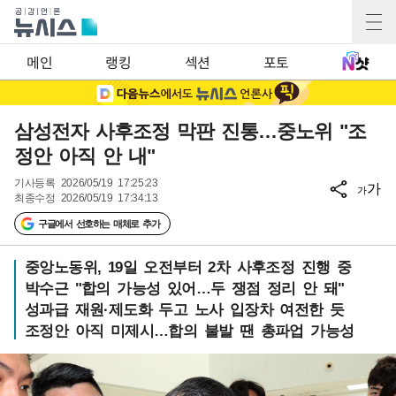
메인
랭킹
섹션
포토
삼성전자 사후조정 막판 진통…중노위 "조
정안 아직 안 내"
기사등록
2026/05/19 17:25:23
가
가
최종수정
2026/05/19 17:34:13
구글에서 선호하는 매체로 추가
중앙노동위, 19일 오전부터 2차 사후조정 진행 중
박수근 "합의 가능성 있어…두 쟁점 정리 안 돼"
성과급 재원·제도화 두고 노사 입장차 여전한 듯
조정안 아직 미제시…합의 불발 땐 총파업 가능성