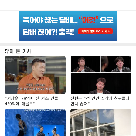
많이 본 기사
"서장훈, 28억에 산 서초 건물
전현무 "전 연인 집착에 친구들과
450억에 매물로"
연락 끊어"