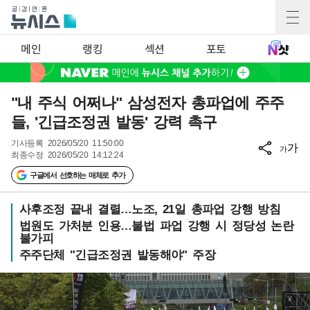
메인
랭킹
섹션
포토
"내 주식 어쩌나" 삼성전자 총파업에 주주
들, '긴급조정권 발동' 강력 촉구
기사등록
2026/05/20 11:50:00
가
가
최종수정
2026/05/20 14:12:24
구글에서 선호하는 매체로 추가
사후조정 끝내 결렬…노조, 21일 총파업 강행 방침
법원도 가처분 인용…불법 파업 강행 시 정당성 논란
불가피
주주단체 "긴급조정권 발동해야" 주장