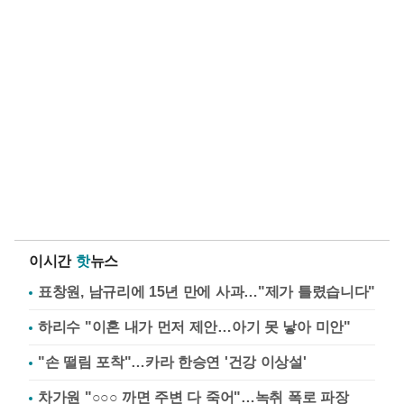
이시간
핫
뉴스
표창원, 남규리에 15년 만에 사과…"제가 틀렸습니다"
하리수 "이혼 내가 먼저 제안…아기 못 낳아 미안"
"손 떨림 포착"…카라 한승연 '건강 이상설'
차가원 "○○○ 까면 주변 다 죽어"…녹취 폭로 파장