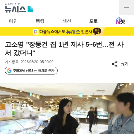
메인
랭킹
섹션
포토
고소영 "장동건 집 1년 제사 5~6번…전 사
서 갔더니"
기사등록
2026/05/20 05:00:00
가
가
구글에서 선호하는 매체로 추가