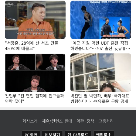
"서장훈, 28억에 산 서초 건물
"여군 지원 막힌 UDT 훈련 직접
450억에 매물로"
해봤습니다"…707 출신 女유튜버
'완벽 소화'
전현무 "전 연인 집착에 친구들과
박찬민 딸 박민하, 배우·국가대표
연락 끊어"
병행하더니…여유로운 근황 공개
회사소개
제휴/컨텐츠 판매
약관·정책
고충처리
PC화면
제보하기
앱 다운로드
맨위로↑