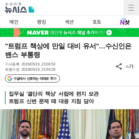
메인
랭킹
섹션
포토
"트럼프 책상에 만일 대비 유서"…수신인은
밴스 부통령
기사등록
2026/05/19 23:06:50
가
가
최종수정
2026/05/19 23:49:28
구글에서 선호하는 매체로 추가
집무실 '결단의 책상' 서랍에 편지 보관
트럼프 신변 문제 때 대응 지침 담아