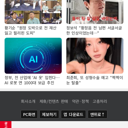
황기순 "원정 도박으로 전 재산
정보석 "황정음 전 남편 서글서글
잃고 필리핀 도피"
한 인상이었는데…"
정부, 전 산업에 'AI 옷' 입힌다…
최준희, 또 성형수술 예고 "짝짝이
AI 로봇 연 1000대 보급 추진
눈 탈출"
회사소개
제휴/컨텐츠 판매
약관·정책
고충처리
PC화면
제보하기
앱 다운로드
맨위로↑
광
COPYRIGHTⓒ
NEWSIS
ALL RIGHTS RESERVED.
고