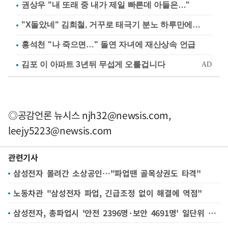
권상우 "내 또래 중 내가 제일 빠른데 아들은…"
"X돌았네" 김희철, 거꾸로 태극기 분노 하루만에…
홍석천 "나 죽으면…" 돌연 자녀에 재산상속 언급
◎공감언론 뉴시스
njh32@newsis.com
,
leejy5223@newsis.com
관련기사
삼성전자 몰려간 소상공인…"파업땐 골목상권도 타격"
노동차관 "삼성전자 파업, 긴급조정 없이 해결에 역점"
삼성전자, 총파업시 '안전 2396명·보안 4691명' 일단위 필수 근로인원 공지