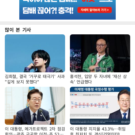
많이 본 기사
김희철, 결국 '거꾸로 태극기' 사과
홍석천, 입양 두 자녀에 '재산 상
"깊게 보지 못했다"
속' 언급했다
이 대통령, 메가프로젝트 2차 점검
이 대통령 지지율 43.3%…취임
회의…광주 군공항 이전·주 52시
후 최저치 또 경신[리얼미터]