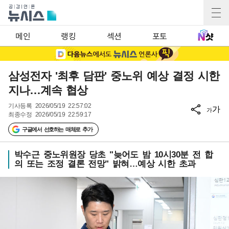
메인
랭킹
섹션
포토
삼성전자 '최후 담판' 중노위 예상 결정 시한
지나…계속 협상
기사등록
2026/05/19 22:57:02
가
가
최종수정
2026/05/19 22:59:17
구글에서 선호하는 매체로 추가
박수근 중노위원장 당초 "늦어도 밤 10시30분 전 합
의 또는 조정 결론 전망" 밝혀…예상 시한 초과