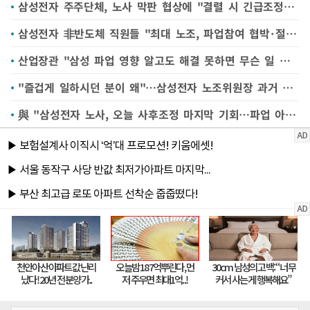
삼성전자 주주단체, 노사 막판 협상에 "결렬 시 긴급조정 '파업전' 발동해야" 주장
삼성전자 非반도체 직원들 "최대 노조, 파업참여 협박·절차 무시" 노동부 진정
산업장관 "삼성 파업 영향 알고도 해결 못하면 무슨 일 하겠나"
"즐겁게 일하시던 분이 왜"…삼성전자 노조위원장 과거 영상 '재조명'
與 "삼성전자 노사, 오늘 사후조정 마지막 기회…파업 아닌 대화로"