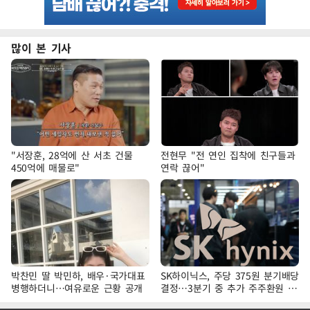
많이 본 기사
"서장훈, 28억에 산 서초 건물
전현무 "전 연인 집착에 친구들과
450억에 매물로"
연락 끊어"
박찬민 딸 박민하, 배우·국가대표
SK하이닉스, 주당 375원 분기배당
병행하더니…여유로운 근황 공개
결정…3분기 중 추가 주주환원 발
표