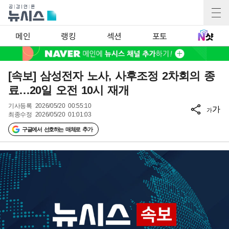
메인
랭킹
섹션
포토
[속보] 삼성전자 노사, 사후조정 2차회의 종
료…20일 오전 10시 재개
기사등록
2026/05/20 00:55:10
가
가
최종수정
2026/05/20 01:01:03
구글에서 선호하는 매체로 추가