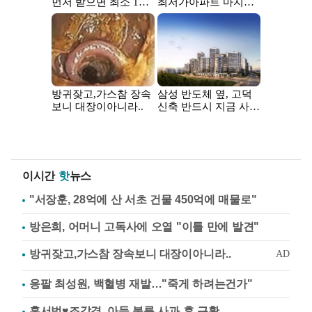
이시간
핫
뉴스
"서장훈, 28억에 산 서초 건물 450억에 매물로"
방은희, 어머니 고독사에 오열 "이틀 만에 발견"
응팔 최성원, 백혈병 재발…"죽게 하려는건가"
홍서범♥조갑경, 아들 불륜 사과 후 근황