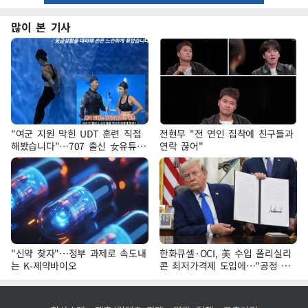
많이 본 기사
"여군 지원 막힌 UDT 훈련 직접
전현무 "전 연인 집착에 친구들과
해봤습니다"…707 출신 女유튜버
연락 끊어"
'완벽 소화'
"신약 찾자"…정부 과제로 속도내
한화큐셀·OCI, 美 수입 폴리실리
는 K-제약바이오
콘 최저가격제 도입에…"공정 경
쟁·수익성 개선 환영"