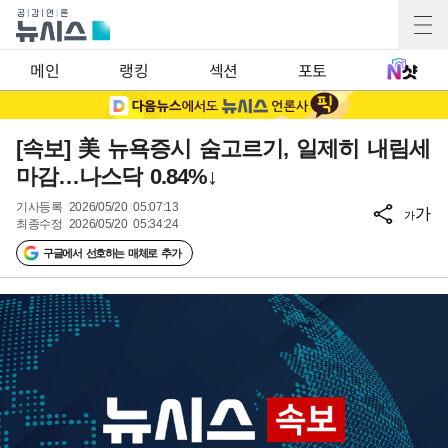
메인
랭킹
섹션
포토
[속보] 美 뉴욕증시 숨고르기, 일제히 내림세
마감…나스닥 0.84%↓
기사등록
2026/05/20 05:07:13
가
가
최종수정
2026/05/20 05:34:24
구글에서 선호하는 매체로 추가