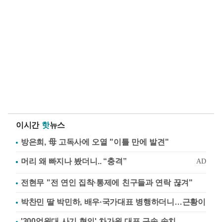
이시간
핫
뉴스
방은희, 母 고독사에 오열 "이틀 만에 발견"
전현무 "전 연인 집착·통제에 친구들과 연락 끊겨"
박찬민 딸 박민하, 배우·국가대표 병행하더니…근황이
'300억원대 사기 혐의' 차가원 대표 구속 송치