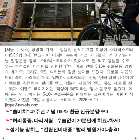
[서울=뉴시스] 정병혁 기자 = 정용진 신세계그룹 회장이 스타벅스코리
아(SCK컴퍼니) '탱크데이' 마케팅 논란에 직접 사과했다. 정 회장은 이
날 입장문을 통해 "스타벅스코리아가 있어서도 안 되고 용납될 수도
없는 부적절한 마케팅을 진행했다"며 "이로 인해 5·18민주화운동 영령
과 유가족, 그리고 국민 여러분께 깊은 상처를 드렸다. 그룹을 대표해
머리 숙여 사죄드린다"고 말했다. 스타벅스는 전날 '단테·탱크·나수데이'
이벤트를 진행하며 '컬러풀 탱크 텀블러 세트'와 '탱크 듀오 세트'를 선
보였다. 이벤트 페이지에는 '책상에 탁!'이라는 행사 문구도 담겼다. 이
에 온라인 상에서는 5·18민주화운동을 폄훼하는 표현이라는 비판이 제
기됐다.사진은 19일 서울시내 스타벅스. 2026.05.19.
jhope@newsis.com