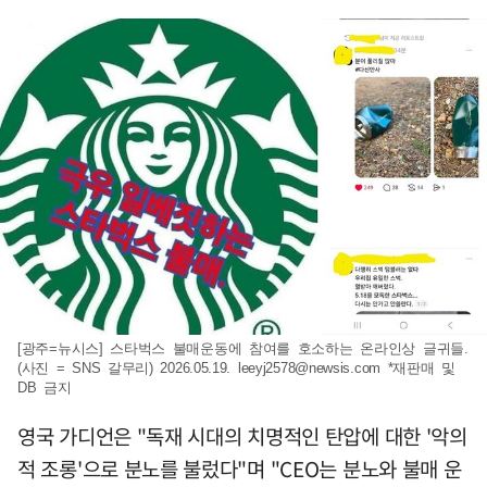
[광주=뉴시스] 스타벅스 불매운동에 참여를 호소하는 온라인상 글귀들.
(사진 = SNS 갈무리) 2026.05.19.
leeyj2578@newsis.com
*재판매 및
DB 금지
영국 가디언은 "독재 시대의 치명적인 탄압에 대한 '악의
적 조롱'으로 분노를 불렀다"며 "CEO는 분노와 불매 운