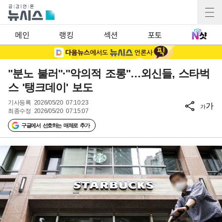
메인
랭킹
섹션
포토
"분노 불러"·"악의적 조롱"…외신들, 스타벅
스 '탱크데이' 보도
기사등록
2026/05/20 07:10:23
가
가
최종수정
2026/05/20 07:15:07
구글에서 선호하는 매체로 추가