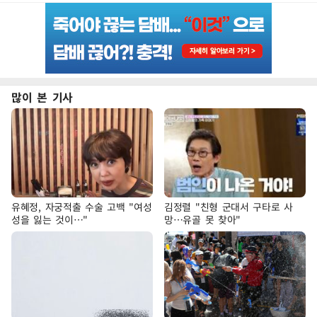
많이 본 기사
유혜정, 자궁적출 수술 고백 "여성
김정렬 "친형 군대서 구타로 사
성을 잃는 것이…"
망…유골 못 찾아"