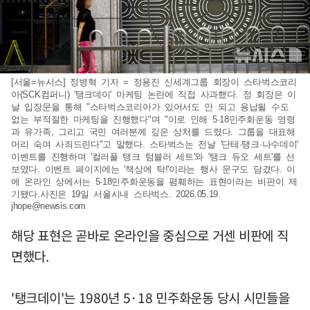
[서울=뉴시스] 정병혁 기자 = 정용진 신세계그룹 회장이 스타벅스코리
아(SCK컴퍼니) '탱크데이' 마케팅 논란에 직접 사과했다. 정 회장은 이
날 입장문을 통해 "스타벅스코리아가 있어서도 안 되고 용납될 수도
없는 부적절한 마케팅을 진행했다"며 "이로 인해 5·18민주화운동 영령
과 유가족, 그리고 국민 여러분께 깊은 상처를 드렸다. 그룹을 대표해
머리 숙여 사죄드린다"고 말했다. 스타벅스는 전날 '단테·탱크·나수데이'
이벤트를 진행하며 '컬러풀 탱크 텀블러 세트'와 '탱크 듀오 세트'를 선
보였다. 이벤트 페이지에는 '책상에 탁!'이라는 행사 문구도 담겼다. 이
에 온라인 상에서는 5·18민주화운동을 폄훼하는 표현이라는 비판이 제
기됐다.사진은 19일 서울시내 스타벅스. 2026.05.19.
jhope@newsis.com
해당 표현은 곧바로 온라인을 중심으로 거센 비판에 직
면했다.
'탱크데이'는 1980년 5·18 민주화운동 당시 시민들을