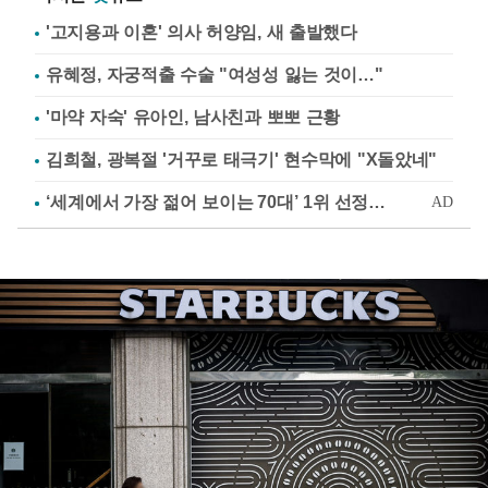
'고지용과 이혼' 의사 허양임, 새 출발했다
유혜정, 자궁적출 수술 "여성성 잃는 것이…"
'마약 자숙' 유아인, 남사친과 뽀뽀 근황
김희철, 광복절 '거꾸로 태극기' 현수막에 "X돌았네"