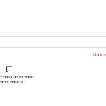
대우'
'온도차'
 밝혀
발로 부상
되길"
시작'
승리…정청래
청래
청래 승리
7%·정청래
2%·김민석
0.30%