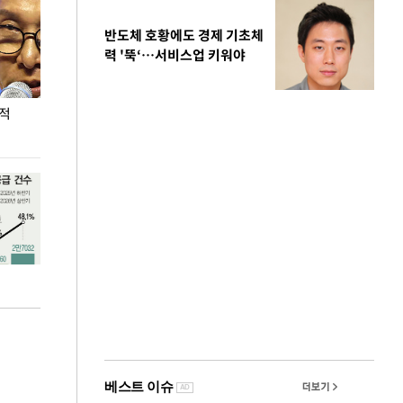
반도체 호황에도 경제 기초체
력 '뚝‘…서비스업 키워야
누적
용산·강남·서초 유휴부지까지…세제 이은 '영끌'
폭염 속 주말 풍
공급대책 윤곽