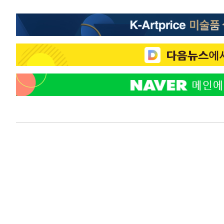
득표
-18981초 전 >
"일본축구협회, 대한축구협회 성 접대 의혹 심판 조사"
-11623초 전 >
[속보]장은수, KLPGA 제주삼다수 역전 우승…데뷔 10년
정상
-6988초 전 >
"얼마나 더웠으면"…안동 물길공원서 헤엄친 구렁이 '소동
-6915초 전 >
손흥민, 68분 뛰고 2경기 침묵…LAFC, 톨루카에 1-0 승리
-6187초 전 >
'2경기 연속 침묵' 손흥민, 톨루카전 68분만 뛰고 슈팅 0개
-4939초 전 >
이강인, 오늘 서울서 AT마드리드 입단식…'전례 없는 특급
2시간 전 >
'여긴 20도, 저긴 50도'…열화상 카메라로 본 폭염 저감시설 
2시간 전 >
콜롬비아 신임 우파 대통령 취임 하루만에 차량폭탄 폭발 사건
4시간 전 >
튀르키예 외무장관, "메카 3국 방위협정은 이란이 목표 아냐 "
4시간 전 >
이군이 불법 군시설 건설한 레바논 남부에서 레바논군 3명 폭