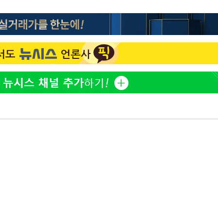
한정수 "황정민 선배만 피
1
해…떳떳하면 신분 공개하
 차에 첫
LAFC 손흥민, 리그스컵 
2
'
격…득점포 재가동 도전
(종합)
이강인, 오늘 서울서 AT
3
식…'전례 없는 특급대우'
대우'
제니, 동거 여부 물음에 
4
'온도차'
웃음
'여긴 20도, 저긴 50도
 밝혀
5
폭염 저감시설 '온도차'
발로 부상
사우디 남서부 아람코 자
6
손흥민, 68분 뛰고 2경기 
7
카에 1-0 승리(종합)