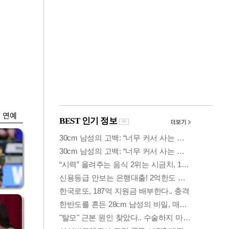
금융
박
변동성 커진 코스
연
피…거래대금 올해
최저
연예