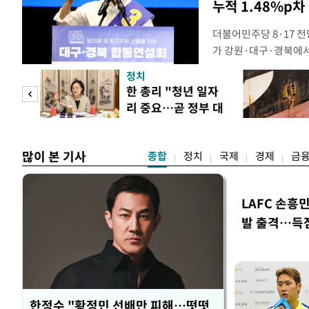
누적 1.48%p차
더불어민주당 8·17 
가 강원·대구·경북에
48.54%(1만8977
정치
를 1622표(4.14%p
만 피
한 총리 "청년 일자
·인천 권리당원 투표에
리 중요…곧 정부 대
적 합산(가중치 미반영)
공개
책"
많이 본 기사
종합
정치
국제
경제
금
LAFC 손흥
발 출격…득
한정수 "황정민 선배만 피해…떳떳