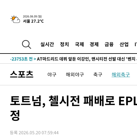
4시간 전 >
이군이 불법 군시설 건설한 레바논 남부에서 레바논군 3명 폭
2026.08.09 (일)
서울 27.2℃
-30815초 전 >
네타냐후, 트럼프의 가자 평화 2차 15개조 평화안 '거부'
-27411초 전 >
이강인 ATM 입단식에 '상암벌 들썩'…"세계적인 선수 
-26407초 전 >
태풍 돌핀, 중 저장성 타이저우시 해안에 상륙 (1보)
실시간
정치
국제
경제
금융
산업
-23753초 전 >
AT마드리드 데뷔 앞둔 이강인, 맨시티전 선발 대신 '벤치 
-22383초 전 >
[속보]與 강원·TK 당원투표 합산 김민석 48.54%로 
44.40%
-21717초 전 >
與 강원·TK 당원투표 합산 김민석 46.01%로 승리…정
스포츠
야구
해외야구
축구
해외축구
44.53%
-21557초 전 >
[속보]與전대 권리당원투표…강원·경북 김민석, 대구 정
-21364초 전 >
[속보]與 당대표 경선, 경북 권리당원 투표 김민석 47.3
45.71%
-21266초 전 >
[속보]與 당대표 경선, 대구 권리당원 투표 정청래 47.8
토트넘, 첼시전 패배로 EP
46.35%
-21063초 전 >
[속보]與 당대표 경선, 강원 권리당원 투표 김민석 승리…5
득표
정
-18981초 전 >
"일본축구협회, 대한축구협회 성 접대 의혹 심판 조사"
-11623초 전 >
[속보]장은수, KLPGA 제주삼다수 역전 우승…데뷔 10년
정상
-6988초 전 >
"얼마나 더웠으면"…안동 물길공원서 헤엄친 구렁이 '소동
등록 2026.05.20 07:59:44
-6915초 전 >
손흥민, 68분 뛰고 2경기 침묵…LAFC, 톨루카에 1-0 승리