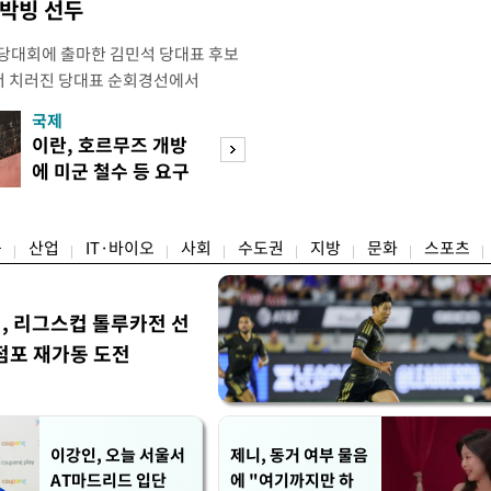
 박빙 선두
전당대회에 출마한 김민석 당대표 후보
서 치러진 당대표 순회경선에서
표)를 얻어 상대 경쟁주자인 정청래 후보
국제
경제
) 차로 제치고 1위를 차지했다. 전날 제주
이란, 호르무즈 개방
세제·토허제 엇
서도 김 후보가 앞섰다. 이에 따라 누
에 미군 철수 등 요구
자…실거주 유예 
에서도 김 후보(46.01%)가
장 검토
융
산업
IT·바이오
사회
수도권
지방
문화
스포츠
민, 리그스컵 톨루카전 선
점포 재가동 도전
이강인, 오늘 서울서
제니, 동거 여부 물음
AT마드리드 입단
에 "여기까지만 하