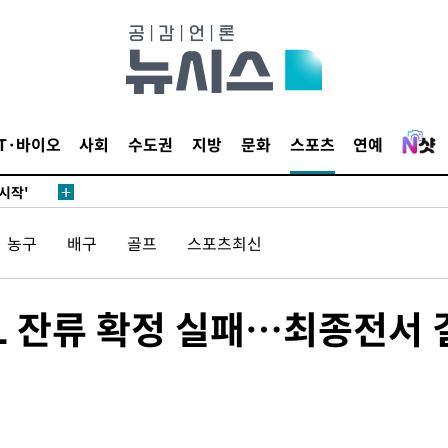
발로 부상
되길"
IT·바이오
사회
수도권
지방
문화
스포츠
연예
시작'
승리…정청래
청래
농구
배구
골프
스포츠최신
청래 승리
7%·정청래
2%·김민석
L 잔류 확정 실패…최종전서 
0.30%
 차에 첫
'
(종합)