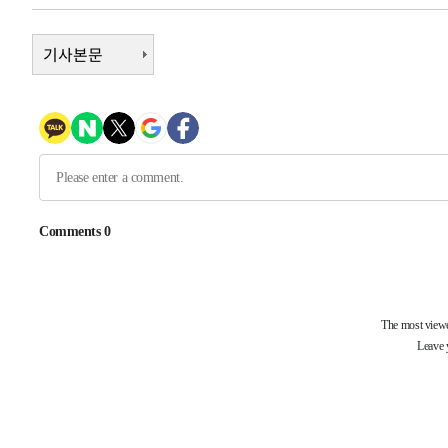
-6187초 전 >
'2경기 연속 침묵' 손흥민, 톨루카전 68분만 뛰고 슈팅 0개
-4939초 전 >
기사본문
이강인, 오늘 서울서 AT마드리드 입단식…'전례 없는 특급
2시간 전 >
'여긴 20도, 저긴 50도'…열화상 카메라로 본 폭염 저감시설 
2시간 전 >
콜롬비아 신임 우파 대통령 취임 하루만에 차량폭탄 폭발 사건
4시간 전 >
튀르키예 외무장관, "메카 3국 방위협정은 이란이 목표 아냐 "
4시간 전 >
이군이 불법 군시설 건설한 레바논 남부에서 레바논군 3명 폭
-30815초 전 >
네타냐후, 트럼프의 가자 평화 2차 15개조 평화안 '거부'
-27411초 전 >
이강인 ATM 입단식에 '상암벌 들썩'…"세계적인 선수 
-26407초 전 >
태풍 돌핀, 중 저장성 타이저우시 해안에 상륙 (1보)
-23753초 전 >
AT마드리드 데뷔 앞둔 이강인, 맨시티전 선발 대신 '벤치 
-22383초 전 >
[속보]與 강원·TK 당원투표 합산 김민석 48.54%로 
44.40%
-21717초 전 >
與 강원·TK 당원투표 합산 김민석 46.01%로 승리…정
44.53%
-21557초 전 >
[속보]與전대 권리당원투표…강원·경북 김민석, 대구 정
-21364초 전 >
[속보]與 당대표 경선, 경북 권리당원 투표 김민석 47.3
45.71%
-21266초 전 >
[속보]與 당대표 경선, 대구 권리당원 투표 정청래 47.8
46.35%
-21063초 전 >
[속보]與 당대표 경선, 강원 권리당원 투표 김민석 승리…5