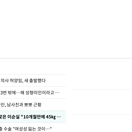
 의사 허양임, 새 출발했다
장영란 "쌍커풀 3번 밖에…왜 성형미인이라고 하냐"
아인, 남사친과 뽀뽀 근황
다이어트 주사 맞은 이순실 "10개월만에 45㎏ 감량"
출 수술 "여성성 잃는 것이…"