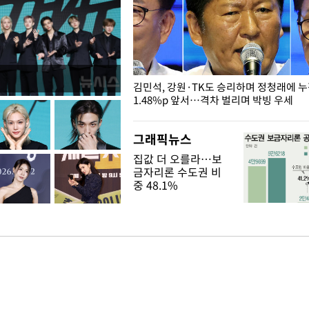
 드러난 홍제천…물고기 떼죽음
김민석, 강원·TK도 승리하며 정청래에 
1.48%p 앞서…격차 벌리며 박빙 우세
그래픽뉴스
집값 더 오를라…보
금자리론 수도권 비
중 48.1%