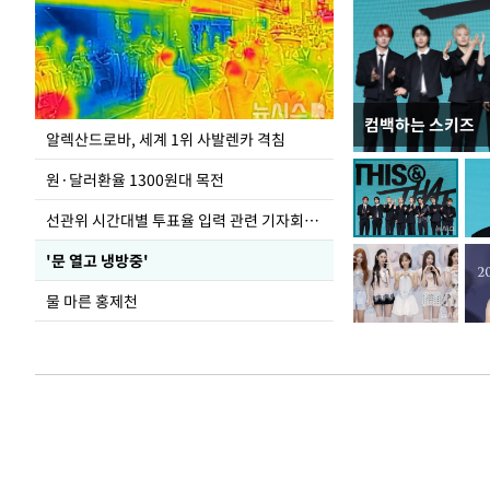
컴백하는 스키즈
극한 폭염에 바닥
알렉산드로바, 세계 1위 사발렌카 격침
도
원·달러환율 1300원대 목전
선관위 시간대별 투표율 입력 관련 기자회견하는 주진우 의원
'문 열고 냉방중'
물 마른 홍제천