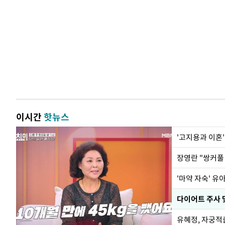
이시간
핫뉴스
'고지용과 이혼'
'마약 자숙' 유
유혜정, 자궁적