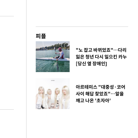
피플
"노 잡고 바뀌었죠"…다리
잃은 청년 다시 일으킨 카누
[당신 옆 장애인]
아르테미스 "대중성·코어
사이 해답 찾았죠"…알을
깨고 나온 '초자아'