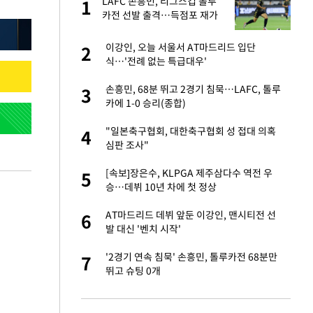
LAFC 손흥민, 리그스컵 톨루
1
1
라"
카전 선발 출격…득점포 재가
동 도전
톨루카전 선발 출
이강인, 오늘 서울서 AT마드리드 입단
2
2
식…'전례 없는 특급대우'
마드리드 입단
손흥민, 68분 뛰고 2경기 침묵…LAFC, 톨루
3
3
카에 1-0 승리(종합)
"여기까지만 하자"
"일본축구협회, 대한축구협회 성 접대 의혹
4
4
심판 조사"
'…열화상 카메라로 본
[속보]장은수, KLPGA 제주삼다수 역전 우
5
5
승…데뷔 10년 차에 첫 정상
잔 정유시설서 화재
AT마드리드 데뷔 앞둔 이강인, 맨시티전 선
6
6
발 대신 '벤치 시작'
침묵…LAFC, 톨루
'2경기 연속 침묵' 손흥민, 톨루카전 68분만
7
7
뛰고 슈팅 0개