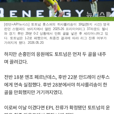
[런던=AP/뉴시스] 토트넘 홋스퍼의 히샤를리송이 19일(현지 시간) 영국
런던 스탬퍼드 브리지에서 열린 2025-26 프리미어리그 37라운드 첼시
와 경기 후반 29분 0-2 상황에서 만회 골을 넣은 후 세리머니하고 있
다. 토트넘은 1-2로 패했으며, 최종전 결과에 따라 리그 잔류 여부가
가려지게 됐다. 2026.05.20.
하지만 손흥민의 응원에도 토트넘은 먼저 두 골을 내주
며 끌려갔다.
전반 18분 엔조 페르난데스, 후반 22분 안드레이 산투스
에게 연속 실점했다. 후반 28분에서야 히샤를리송이 한
골을 만회했지만 거기까지였다.
이로써 이날 이겼다면 EPL 잔류가 확정됐던 토트넘의 운