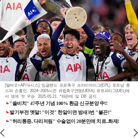
[빌바오=AP/뉴시스] 잉글랜드 프로축구 프리미어리그(EPL) 토트넘 홋
스퍼 손흥민, 2024~2025시즌 유럽축구연맹(UEFA) 유로파리그(UEL)에
서 생애 첫 우승. 2025.05.21. *재판매 및 DB 금지