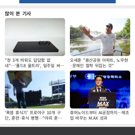
많이 본 기사
"창 3개 띄워도 답답함 없
오세훈 "용산공원 아파트, 노무현
네"…'폴드8 울트라', 일주일 써보
·문재인 철학 뒤집는 것"
니
'폭염 휴식기' 프로야구 10개 구
휴머노이드부터 AI공장까지…제조
단, 훈련·휴식 병행…"야외 훈련
업 바꾸는 M.AX 성과
해도 안전 최우선"