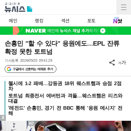
메인
랭킹
섹션
포토
손흥민 "할 수 있다" 응원에도…EPL 잔류
확정 못한 토트넘
기사등록
2026/05/20 09:41:29
가
가
구글에서 선호하는 매체로 추가
첼시에 1-2 패배…강등권 18위 웨스트햄과 승점 2점
차
토트넘 최종전서 에버턴과 격돌…웨스트햄은 리즈와
대결
'레전드' 손흥민, 경기 전 BBC 통해 '응원 메시지' 전
해
X