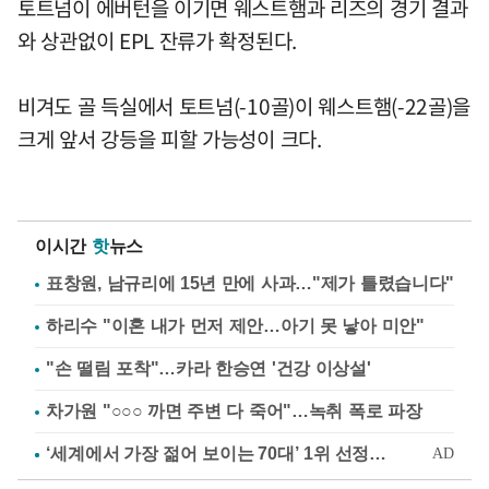
토트넘이 에버턴을 이기면 웨스트햄과 리즈의 경기 결과
와 상관없이 EPL 잔류가 확정된다.
비겨도 골 득실에서 토트넘(-10골)이 웨스트햄(-22골)을
크게 앞서 강등을 피할 가능성이 크다.
이시간
핫
뉴스
표창원, 남규리에 15년 만에 사과…"제가 틀렸습니다"
하리수 "이혼 내가 먼저 제안…아기 못 낳아 미안"
"손 떨림 포착"…카라 한승연 '건강 이상설'
차가원 "○○○ 까면 주변 다 죽어"…녹취 폭로 파장