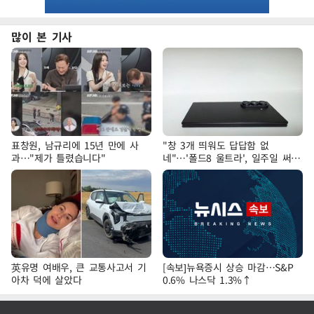
많이 본 기사
표창원, 남규리에 15년 만에 사
"창 3개 띄워도 답답함 없
과…"제가 틀렸습니다"
네"…'폴드8 울트라', 일주일 써보
니
英유명 여배우, 큰 교통사고서 기
[속보]뉴욕증시 상승 마감…S&P
아차 덕에 살았다
0.6% 나스닥 1.3%↑