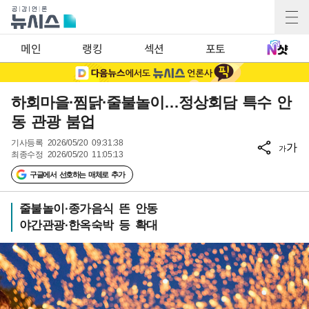
메인
랭킹
섹션
포토
하회마을·찜닭·줄불놀이…정상회담 특수 안
동 관광 붐업
기사등록
2026/05/20 09:31:38
가
가
최종수정
2026/05/20 11:05:13
구글에서 선호하는 매체로 추가
줄불놀이·종가음식 뜬 안동
야간관광·한옥숙박 등 확대