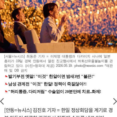
[서울=뉴시스] 최동준 기자 = 이재명 대통령과 다카이치 사나에 일본
총리가 19일 경북 안동에서 열린 친교행사에서 하회선유줄불놀이를 관
람하고 있다. (사진=청와대 제공) 2026.05.19.
photo@newsis.com
*재판
매 및 DB 금지
[안동=뉴시스] 김진호 기자 = 한일 정상회담을 계기로 경