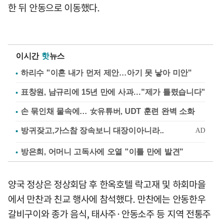
한 뒤 안동으로 이동했다.
이시간
핫
뉴스
하리수 "이혼 내가 먼저 제안…아기 못 낳아 미안"
표창원, 남규리에 15년 만에 사과…"제가 틀렸습니다"
손 묶인채 물속에… 女유튜버, UDT 훈련 완벽 소화
방은희, 어머니 고독사에 오열 "이틀 만에 발견"
양국 정상은 정상회담 후 한옥호텔 락고재 및 하회마을
에서 만찬과 친교 행사에 참석했다. 만찬에는 안동한우
갈비구이와 종가 음식, 태사주·안동소주 등 지역 전통주