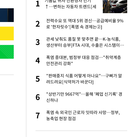
친과
기름값 뛰자 친환경차 인기
1
1
↑…변하는 자동차 트렌드[세
쓸통]
…"목디스크 심해
전력수요 또 역대 5위 경신…공급예비율 9%
2
2
로 '한자릿수'[폭염 속 경제는②]
피해…떳떳하면 신분
관세 낮춰도 품질 못 맞추면 끝…K-농식품,
3
3
생산부터 승부[FTA 시대, 수출은 시스템이다
②]
기↑…변하는 자동
폭염 중대본, 범정부 대응 점검…"취약계층
4
4
안전관리 강화"
추가' 홈페이지 공
"판매중지 식품 어떻게 아나요"…구삐가 알
5
5
려드려요[식약처가 바꾼다]
스라엘 긴급방문 다
"상반기만 9667억"…올해 '폐업 신기록' 경
6
6
신하나
 축구 무패…FIFA
폭염 속 외국인 근로자 잇따라 사망…정부,
7
7
농축업 현장 점검