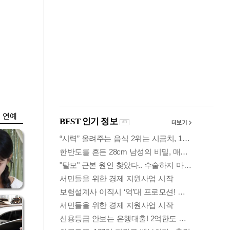
금융
박
변동성 커진 코스
연
피…거래대금 올해
최저
연예