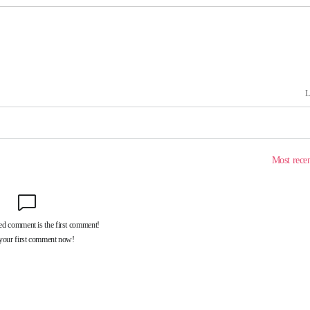
동'
리(종합)
개
급대우'
설 '온도
사건
" 밝혀
발로 부상
 논의
밀정보, 언
 있어”