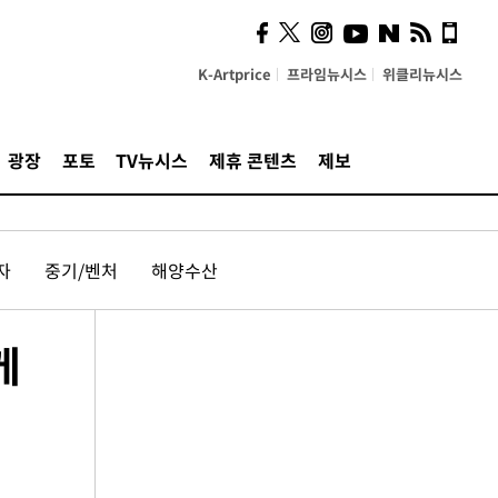
K-Artprice
프라임뉴시스
위클리뉴시스
광장
포토
TV뉴시스
제휴 콘텐츠
제보
자
중기/벤처
해양수산
케