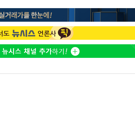
'마약 자숙' 유아인, 남사
1
볼뽀뽀 근황
손떨림 건강이상설 한승연
2
치료 중"
한정수 "황정민 선배만 
3
공개하라"
기름값 뛰자 친환경차 인
4
차 트렌드[세쓸통]
[단독]대통령기록관, '尹 
5
개…계엄 선포문은 빠져
[속보]美중부 사령관, 이
6
중화된 전선 상황 논의
과거 성 접대 7경기서 한국
7
징계 가능성은