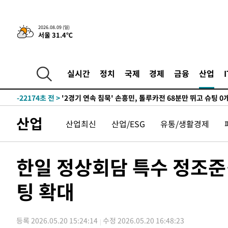
1시간 전 >
“美 이란전 무기 소진…북한과 분쟁시 주한 미군 취약해질 수
2026.08.09 (일)
서울 31.4℃
-27610초 전 >
[속보]장은수, KLPGA 제주삼다수 역전 우승…데뷔 10년
정상
-22975초 전 >
"얼마나 더웠으면"…안동 물길공원서 헤엄친 구렁이 '소
-22902초 전 >
손흥민, 68분 뛰고 2경기 침묵…LAFC, 톨루카에 1-0 승
실시간
정치
국제
경제
금융
산업
-22174초 전 >
'2경기 연속 침묵' 손흥민, 톨루카전 68분만 뛰고 슈팅 0
-20926초 전 >
이강인, 오늘 서울서 AT마드리드 입단식…'전례 없는 특
-7808초 전 >
'여긴 20도, 저긴 50도'…열화상 카메라로 본 폭염 저감시
산업
산업최신
산업/ESG
유통/생활경제
차'
-7279초 전 >
콜롬비아 신임 우파 대통령 취임 하루만에 차량폭탄 폭발 
-873초 전 >
튀르키예 외무장관, "메카 3국 방위협정은 이란이 목표 아냐 
31분 전 >
이군이 불법 군시설 건설한 레바논 남부에서 레바논군 3명 폭
한일 정상회담 특수 정조준
1시간 전 >
[속보]美중부 사령관, 이스라엘 긴급방문 다중화된 전선 상황
팅 확대
1시간 전 >
美 국방부, 켄달 전 공군장관 보안허가 취소…“에어포스원 기
론 누출”
1시간 전 >
‘축구의 신’ 아르헨티나 축구 선수 메시의 부친 지병 별세
1시간 전 >
“美 이란전 무기 소진…북한과 분쟁시 주한 미군 취약해질 수
등록 2026.05.20 15:24:14
수정 2026.05.20 16:48:23
-27610초 전 >
[속보]장은수, KLPGA 제주삼다수 역전 우승…데뷔 10년