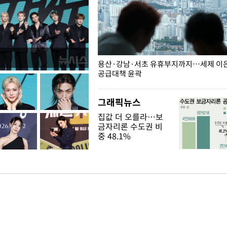
주째 하락, L당 1천800원대
용산·강남·서초 유휴부지까지…세제 이은 
공급대책 윤곽
그래픽뉴스
집값 더 오를라…보
금자리론 수도권 비
중 48.1%