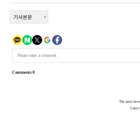
정상
-22975초 전 >
"얼마나 더웠으면"…안동 물길공원서 헤엄친 구렁이 '소
-22902초 전 >
기사본문
손흥민, 68분 뛰고 2경기 침묵…LAFC, 톨루카에 1-0 승
-22174초 전 >
'2경기 연속 침묵' 손흥민, 톨루카전 68분만 뛰고 슈팅 0
-20926초 전 >
이강인, 오늘 서울서 AT마드리드 입단식…'전례 없는 특
-7808초 전 >
'여긴 20도, 저긴 50도'…열화상 카메라로 본 폭염 저감시
차'
-7279초 전 >
콜롬비아 신임 우파 대통령 취임 하루만에 차량폭탄 폭발 
-873초 전 >
튀르키예 외무장관, "메카 3국 방위협정은 이란이 목표 아냐 
31분 전 >
이군이 불법 군시설 건설한 레바논 남부에서 레바논군 3명 폭
1시간 전 >
[속보]美중부 사령관, 이스라엘 긴급방문 다중화된 전선 상황
1시간 전 >
美 국방부, 켄달 전 공군장관 보안허가 취소…“에어포스원 기
론 누출”
1시간 전 >
‘축구의 신’ 아르헨티나 축구 선수 메시의 부친 지병 별세
1시간 전 >
“美 이란전 무기 소진…북한과 분쟁시 주한 미군 취약해질 수