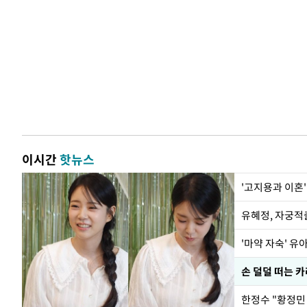
이시간
핫뉴스
'고지용과 이혼'
유혜정, 자궁적
'마약 자숙' 유
손 덜덜 떠는 