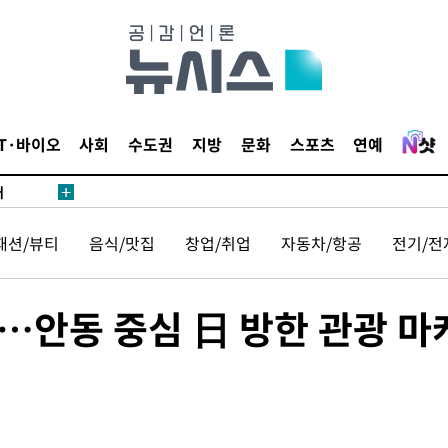
 있어”
 차에 첫
동'
리(종합)
IT·바이오
사회
수도권
지방
문화
스포츠
연예
개
급대우'
설 '온도
패션/뷰티
음식/맛집
창업/취업
자동차/항공
전기/전
사건
" 밝혀
발로 부상
…안동 중심 日 방한 관광 마
 논의
밀정보, 언
 있어”
 차에 첫