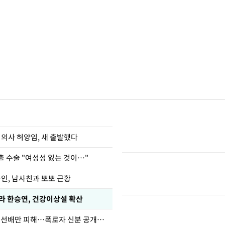
 의사 허양임, 새 출발했다
출 수술 "여성성 잃는 것이…"
아인, 남사친과 뽀뽀 근황
카라 한승연, 건강이상설 확산
한정수 "황정민 선배만 피해…폭로자 신분 공개하라"