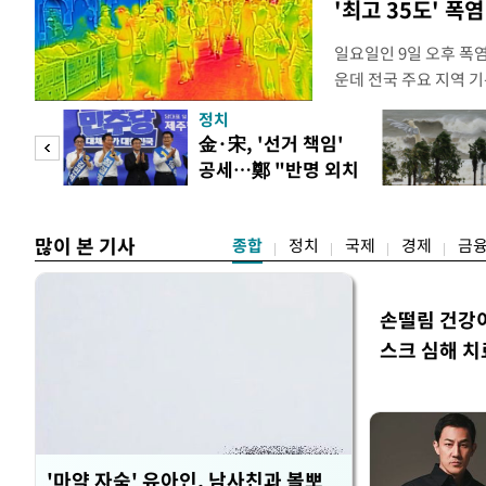
'최고 35도' 폭
일요일인 9일 오후 폭
운데 전국 주요 지역 기
더위가 꺾인 분위기다.
정치
도(오산, 안성, 용인남
만 피
金·宋, '선거 책임'
화순, 보성, 광양, 강진
공세…鄭 "반명 외치
면 제외), 곡성북부, 
공개
며 분열"
많이 본 기사
종합
정치
국제
경제
금
손떨림 건강
스크 심해 치
'마약 자숙' 유아인, 남사친과 볼뽀