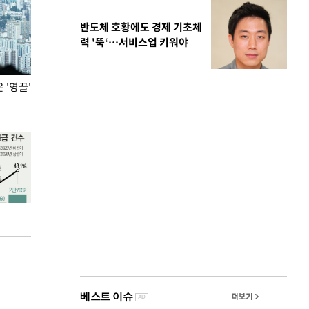
반도체 호황에도 경제 기초체
력 '뚝‘…서비스업 키워야
'영끌'
폭염 속 주말 풍경은?
극한 폭염에 바
도