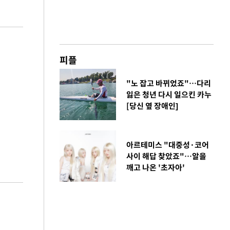
피플
"노 잡고 바뀌었죠"…다리
잃은 청년 다시 일으킨 카누
[당신 옆 장애인]
아르테미스 "대중성·코어
사이 해답 찾았죠"…알을
깨고 나온 '초자아'