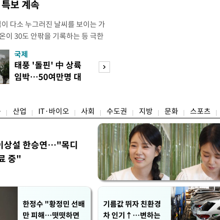
염 특보 계속
염이 다소 누그러진 날씨를 보이는 가
온이 30도 안팎을 기록하는 등 극한
 기상청에 따르면 이날 오후 4시 경기
국제
경제
부, 여주동남부), 전라남도(담양, 장성,
태풍 '돌핀' 中 상륙
세제·토허제 엇
, 영암, 신안(흑산면제외), 영광(낙월
임박…50여만명 대
자…실거주 유예 
곡성남부, 해남북부,
피
장 검토
융
산업
IT·바이오
사회
수도권
지방
문화
스포츠
이상설 한승연…"목디
료 중"
한정수 "황정민 선배
기름값 뛰자 친환경
만 피해…떳떳하면
차 인기↑…변하는