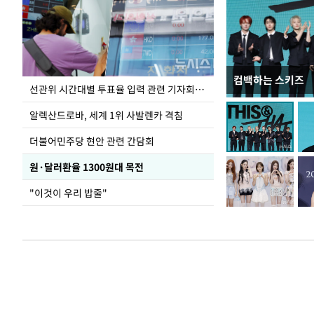
컴백하는 스키즈
주유소 기름값 12
선관위 시간대별 투표율 입력 관련 기자회견하는 주진우 의원
알렉산드로바, 세계 1위 사발렌카 격침
더불어민주당 현안 관련 간담회
원·달러환율 1300원대 목전
"이것이 우리 밥줄"