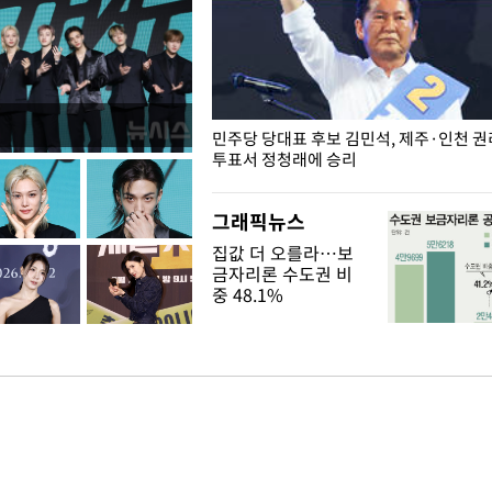
슨 일이? [뉴시스국회토pic]
민주당 당대표 후보 김민석, 제주·인천 
투표서 정청래에 승리
그래픽뉴스
집값 더 오를라…보
금자리론 수도권 비
중 48.1%