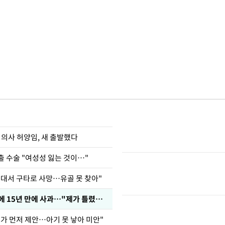
 의사 허양임, 새 출발했다
출 수술 "여성성 잃는 것이…"
군대서 구타로 사망…유골 못 찾아"
표창원, 남규리에 15년 만에 사과…"제가 틀렸습니다"
내가 먼저 제안…아기 못 낳아 미안"