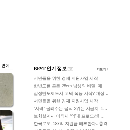
금융
시
다시 뛰는 코스닥…
'들
ETF 수익률 상위권
찍어
연예