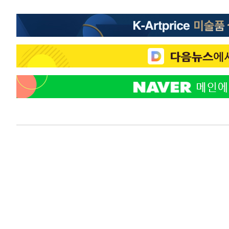
-4632초 전 >
온열질환 사망자 3명 늘어…누적 환자 3000명 돌파
23분 전 >
강릉에 시간당 81.4㎜ 물폭탄…도로 잠기고 담벼락 붕괴
1시간 전 >
백운산서 80년근 천종산삼 9뿌리 발견…감정가 1.3억원
2시간 전 >
선재도서 해루질 나섰다 실종 60대, 닷새 만에 숨진 채 발견
2시간 전 >
남자 농구, 나고야 아시안게임서 '홈팀' 일본과 한일전
2시간 전 >
여수 오동도 해상서 모터보트 전복…1명 사망·1명 실종
4시간 전 >
극한폭염 한풀 꺾이지만…'낮 최고 35도' 무더위, 열대야 계
날씨]
4시간 전 >
축구협회 "압수수색·성접대 논란 사과…쇄신의 기회로 삼겠
5시간 전 >
[속보]'압수수색·성접대 논란' 축구협회 "실망과 걱정 안겨드
8시간 전 >
'최고 37도' 폭염 지속…강원동해안 최대 150㎜ 비
10시간 전 >
[속보]뉴욕증시 상승 마감…S&P 0.6% 나스닥 1.3%↑