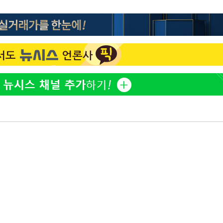
'고지용과 이혼' 허양임, 새
1
발했다
"손 떨림 포착"…카라 한
2
팬들 '걱정'
김희철, 거꾸로 걸린 광복
3
"X돌았네"
차가원 "○○○ 까면 주변
4
속[다음주
미반환 속 녹취 폭로 파장
다"
용산어린이정원 앞 즐비한 
려 죄송"
5
시스Pic]
외신 주목한 '축구협회 성접
6
한일월드컵까지 소환
남자 농구, 나고야 아시안게
7
과 한일전