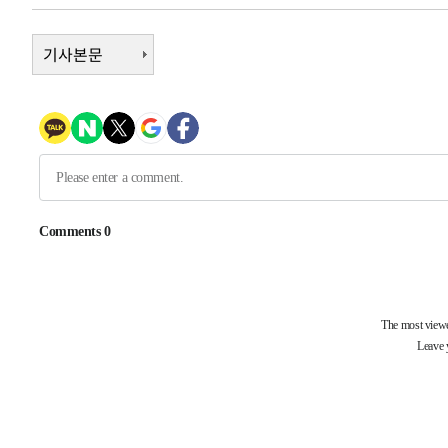
2시간 전 >
남자 농구, 나고야 아시안게임서 '홈팀' 일본과 한일전
2시간 전 >
기사본문
여수 오동도 해상서 모터보트 전복…1명 사망·1명 실종
4시간 전 >
극한폭염 한풀 꺾이지만…'낮 최고 35도' 무더위, 열대야 계
날씨]
4시간 전 >
축구협회 "압수수색·성접대 논란 사과…쇄신의 기회로 삼겠
5시간 전 >
[속보]'압수수색·성접대 논란' 축구협회 "실망과 걱정 안겨드
8시간 전 >
'최고 37도' 폭염 지속…강원동해안 최대 150㎜ 비
10시간 전 >
[속보]뉴욕증시 상승 마감…S&P 0.6% 나스닥 1.3%↑
-23086초 전 >
이란 "호르무즈 재개방 합의 근접…美 배상 선행돼야"
-14133초 전 >
[속보]與최고위원 제주·인천 순회경선…박선원·최민희
한민수·김용 순
-14086초 전 >
[속보]김민석, 與 전대 당원투표 누적 득표율 45.42%로 
청래 44.56%
-13368초 전 >
[속보]與 대표 경선 제주·인천 당원투표…金 47.75%·
42.08%·宋 10.17%
-12902초 전 >
이강인 "아틀레티코 이적 기뻐…등번호 7번 의미보단 팀 
것"
-12837초 전 >
[속보]與 당대표 경선, 제주·인천 권리당원 투표 김민석 
-6611초 전 >
낮 최고 35도 '무더위'…동해안 시간당 30㎜ '강한 비'[내
-5881초 전 >
[속보]이강인 "감독님이 원하는 마음 느꼈고, 많은 트로피 
레티코 이적"
-5663초 전 >
수도권 40도 육박 '펄펄'…동해안 일부 지역엔 호의주의보