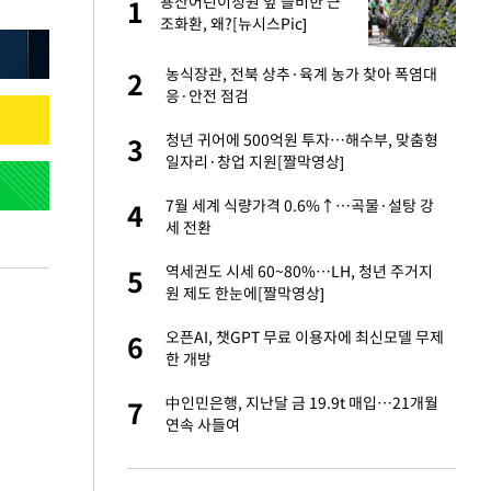
 출
용산어린이정원 앞 즐비한 근
1
1
조화환, 왜?[뉴시스Pic]
승연, 건강 괜찮나
농식장관, 전북 상추·육계 농가 찾아 폭염대
2
2
응·안전 점검
절 태극기 현수막에
청년 귀어에 500억원 투자…해수부, 맞춤형
3
3
일자리·창업 지원[짤막영상]
 다 죽어"…전세금
7월 세계 식량가격 0.6%↑…곡물·설탕 강
4
4
세 전환
근조화환, 왜?[뉴
역세권도 시세 60~80%…LH, 청년 주거지
5
5
원 제도 한눈에[짤막영상]
대 의혹'…2002
오픈AI, 챗GPT 무료 이용자에 최신모델 무제
6
6
한 개방
임서 '홈팀' 일본
中인민은행, 지난달 금 19.9t 매입…21개월
7
7
연속 사들여