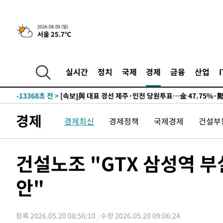
2026.08.09 (일)
서울 25.7℃
10시간 전 >
[속보]뉴욕증시 상승 마감…S&P 0.6% 나스닥 1.3%↑
-23086초 전 >
이란 "호르무즈 재개방 합의 근접…美 배상 선행돼야"
-14133초 전 >
[속보]與최고위원 제주·인천 순회경선…박선원·최민희
실시간
정치
국제
경제
금융
산업
한민수·김용 순
-14086초 전 >
[속보]김민석, 與 전대 당원투표 누적 득표율 45.42%로 
청래 44.56%
-13368초 전 >
[속보]與 대표 경선 제주·인천 당원투표…金 47.75%·
42.08%·宋 10.17%
-12902초 전 >
이강인 "아틀레티코 이적 기뻐…등번호 7번 의미보단 팀 
경제
경제최신
경제정책
국제경제
건설부
것"
-12837초 전 >
[속보]與 당대표 경선, 제주·인천 권리당원 투표 김민석 
-6611초 전 >
낮 최고 35도 '무더위'…동해안 시간당 30㎜ '강한 비'[내
-5881초 전 >
[속보]이강인 "감독님이 원하는 마음 느꼈고, 많은 트로피 
건설노조 "GTX 삼성역 부
레티코 이적"
-5663초 전 >
수도권 40도 육박 '펄펄'…동해안 일부 지역엔 호의주의보
안"
-4632초 전 >
온열질환 사망자 3명 늘어…누적 환자 3000명 돌파
23분 전 >
강릉에 시간당 81.4㎜ 물폭탄…도로 잠기고 담벼락 붕괴
1시간 전 >
백운산서 80년근 천종산삼 9뿌리 발견…감정가 1.3억원
등록 2026.05.20 08:56:10
수정 2026.05.20 09:06:24
2시간 전 >
선재도서 해루질 나섰다 실종 60대, 닷새 만에 숨진 채 발견