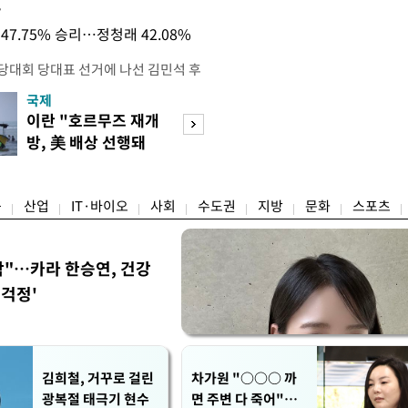
목
47.75% 승리…정청래 42.08%
전당대회 당대표 선거에 나선 김민석 후
역 순회경선에서 '누적 1위'를 탈환했
국제
경제
 우세 지역으로 점쳐졌던 충청권과 부산
이란 "호르무즈 재개
세계식량가격 다
승 1패를 주고 받은 김 후보는 이날
방, 美 배상 선행돼
상승…곡물·설탕 
며 '2승 1패'로 앞서가게 됐다. 다
야"
썩'
율 차이가 '0.86%p'에 불과
융
산업
IT·바이오
사회
수도권
지방
문화
스포츠
착"…카라 한승연, 건강
'걱정'
김희철, 거꾸로 걸린
차가원 "○○○ 까
광복절 태극기 현수
면 주변 다 죽어"…