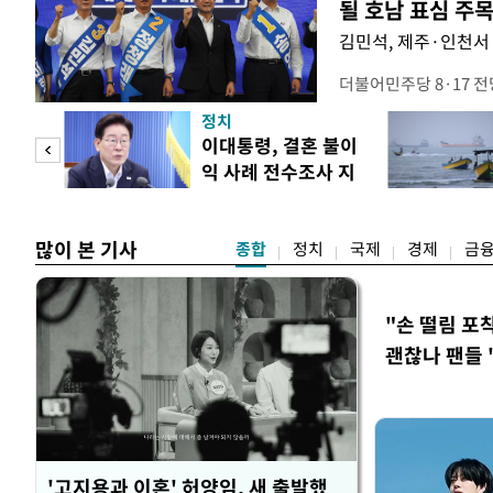
될 호남 표심 주
김민석, 제주·인천서 
더불어민주당 8·17 
보가 8일 제주·인천 지
정치
다. 앞서 정청래 후보
희망
이대통령, 결혼 불이
·울산·경남 경선에서 1
각"
익 사례 전수조사 지
제주·인천 경선에서 이기
시
만 두 후보 간 누적 득표
많이 본 기사
종합
정치
국제
경제
금
"손 떨림 포
괜찮나 팬들 
'고지용과 이혼' 허양임, 새 출발했