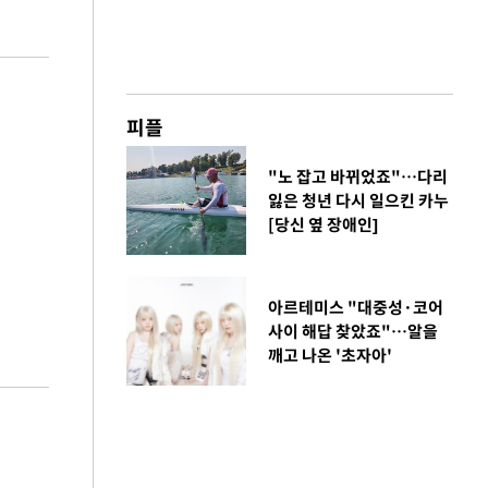
피플
"노 잡고 바뀌었죠"…다리
잃은 청년 다시 일으킨 카누
[당신 옆 장애인]
아르테미스 "대중성·코어
사이 해답 찾았죠"…알을
깨고 나온 '초자아'