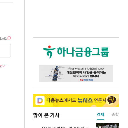
많이 본 기사
경제
종합