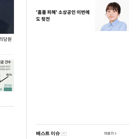
'홈플 피해' 소상공인 이번에
도 뒷전
권리당원
무더위 잊는 도심형 여름 축제 '2026 서울 바캉스
용산어린이정원 앞
페스티벌'