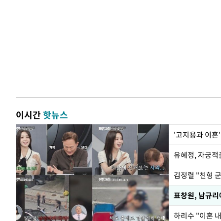
이시간
핫뉴스
'고지용과 이혼'
유혜정, 자궁적
김정렬 "친형 
하리수 "이혼 