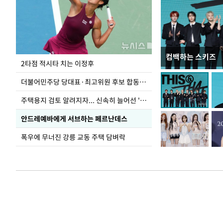
컴백하는 스키즈
이번주 국회에는 무
2타점 적시타 치는 이정후
더불어민주당 당대표·최고위원 후보 합동연설회
주택용지 검토 알려지자... 신속히 늘어선 '근조화환'
안드레예바에게 서브하는 페르난데스
폭우에 무너진 강릉 교동 주택 담벼락