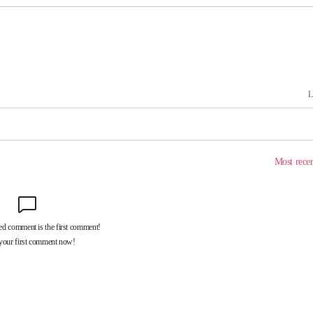
속[다음주
다"
려 죄송"
·서미화·
1위… 정
鄭
위해 뛸
승리
일날씨]
원해 아틀