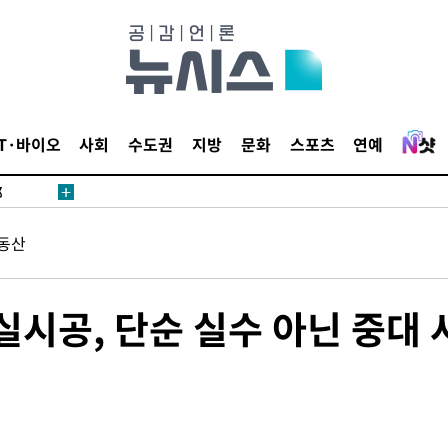
·서미화·
IT·바이오
사회
수도권
지방
문화
스포츠
연예
1위… 정
鄭
위해 뛸
동산
승리
일날씨]
원해 아틀
실시공, 단순 실수 아닌 중대 