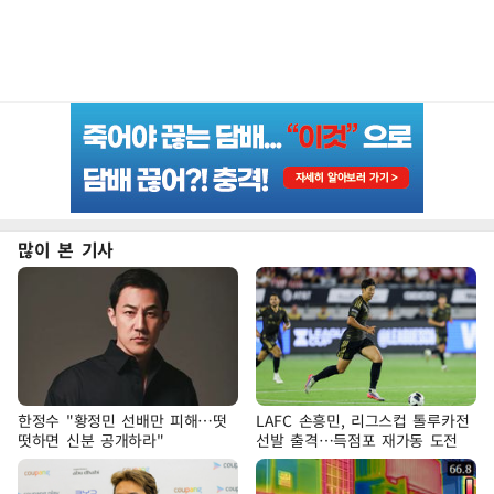
많이 본 기사
한정수 "황정민 선배만 피해…떳
LAFC 손흥민, 리그스컵 톨루카전
떳하면 신분 공개하라"
선발 출격…득점포 재가동 도전