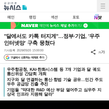
메인
랭킹
섹션
포토
"달에서도 카톡 터지게"…정부·기업, '우주
인터넷망' 구축 뭉쳤다
기사등록
2026/05/20 15:00:00
가
가
구글에서 선호하는 매체로 추가
우주항공청, KAI·한화시스템 등 7개 기업과 달 궤도
통신위성 간담회 개최
지구와 달 연결하는 통신·항법 기술 공유…민간 주도
우주 공급망 진출 추진
기업들 "막대한 R&D 예산 부담 덜어주고 심우주 지
상국 인프라 지원해 달라"