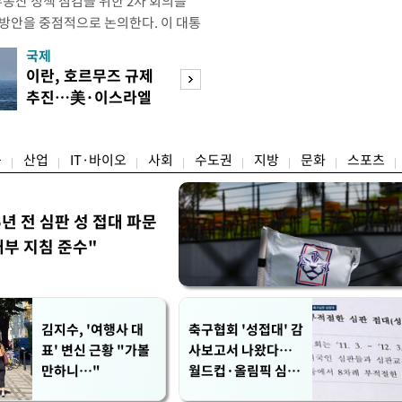
부동산 정책 점검을 위한 2차 회의를
 방안을 중점적으로 논의한다. 이 대통
와대에서 부동산 정책 점검 2차 회의
국제
경제
지난 3일 부동산·주식 시장 점검 비
이란, 호르무즈 규제
[단독]국가계약 
 주택 공급 물량을 최대한 확보하
추진…美·이스라엘
제한 기준 손본다
만이다. 앞서 이 대통령은 1차
선박 차단
실효성 검토
융
산업
IT·바이오
사회
수도권
지방
문화
스포츠
5년 전 심판 성 접대 파문
내부 지침 준수"
김지수, '여행사 대
축구협회 '성접대' 감
표' 변신 근황 "가볼
사보고서 나왔다…
만하니…"
월드컵·올림픽 심판
포함