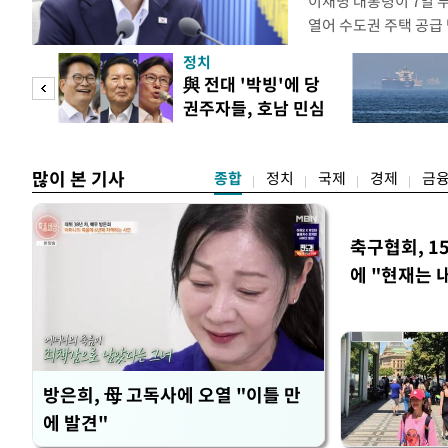
이재명 대통령이 7일 
열어 수도권 주택 공급
령은 이날 오후 2시 청
정치
를 비공개로 주재한다. 
"사적
與 전대 '박빙'에 당
공개 회의에서 "가용한
권주자들, 호남 민심
라"고 지시한 지 나흘 
 차
공략
많이 본 기사
종합
정치
국제
경제
금
축구협회, 1
에 "현재는 
방은희, 母 고독사에 오열 "이틀 만
에 발견"