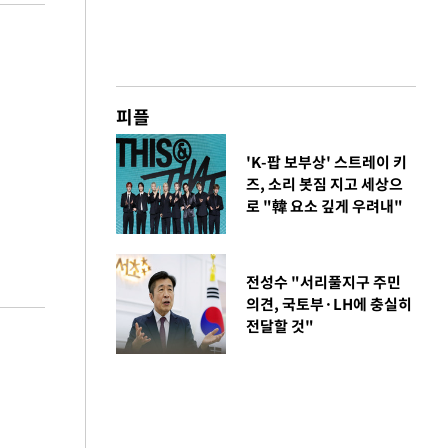
피플
'K-팝 보부상' 스트레이 키
즈, 소리 봇짐 지고 세상으
로 "韓 요소 깊게 우려내"
전성수 "서리풀지구 주민
의견, 국토부·LH에 충실히
전달할 것"