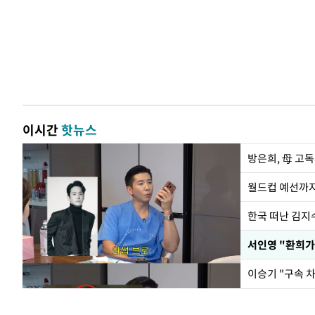
이시간
핫뉴스
방은희, 母 고독
월드컵 예선까지
한국 떠난 김지
서인영 "환희가
이승기 "구속 차