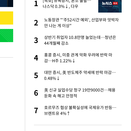
"이
[속보] 뉴욕증시, 혼조 출발…
1
1
나스닥 0.3%↓, 다우
0.14%↑
성 접대 파문에 "현
노동장관 "'주52시간 예외', 산업부와 엇박자
2
2
안 나는 게 이상"
신 근황 "가볼 만하
상반기 취업자 10.8만명 늘었는데…청년은
3
3
44개월째 감소
보고서 나왔다…월드
홍콩 증시, 미중 관계 악화 우려에 반락 마
4
4
감…H주 1.22%↓
출발…나스닥
대만 증시, 美 반도체주 약세에 반락 마감…
5
5
0.48%↓
', 산업부와 엇박자
美 신규 실업수당 청구 19만9000건…채용
6
6
둔화 속 해고 안정적
서 몰라보게 달라진
호르무즈 협상 불확실성에 국제유가 반등…
7
7
브렌트유 4%↑