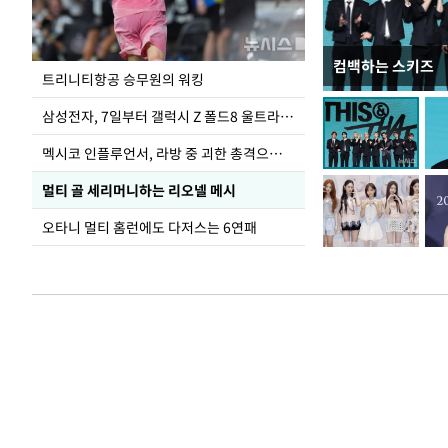
컴백하는 스키즈
입추 하루 앞둔 
트리니티항공 승무원의 워킹
폭염
삼성전자, 7일부터 갤럭시 Z 폴드8 울트라·폴드8·플립8 출시
멕시코 인플루언서, 라방 중 괴한 총격으로 사망
멀티 골 세리머니하는 리오넬 메시
오타니 멀티 홈런에도 다저스는 6연패