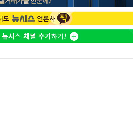
방은희, 母 고독사에 오열 
1
틀 만에 발견"
축구협회, 15년 전 심판 
2
재는 내부 지침 준수"
김지수, '여행사 대표' 변
3
니…"
축구협회 '성접대' 감사
4
컵·올림픽 심판 포함
[속보] 뉴욕증시, 혼조 
5
0.3%↓, 다우 0.14%↑
노동장관 "'주52시간 예외
6
안 나는 게 이상"
'학폭 논란' 지수, 필리핀
7
근황