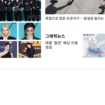
전남광주… 열화상 카메라에 담긴
폭염으로 멈춘 프로야구… 발걸음 돌리는
그래픽뉴스
태풍 '돌핀' 예상 이동
경로