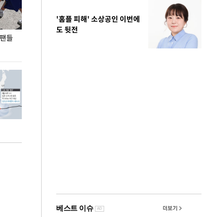
'홈플 피해' 소상공인 이번에
도 뒷전
 팬들
이 대통령, '청년 대책 속도 높여야…폭염 문제도
입추 코앞인데 전
총력 대응'