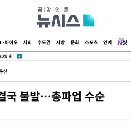
IT·바이오
사회
수도권
지방
문화
스포츠
연예
20일 후
동산
20일 후
 결국 불발…총파업 수순