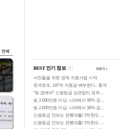
금융
입찰
만스피 꿈 이어질
…
까…韓증권사·글로
벌IB 엇갈린 전망
연예