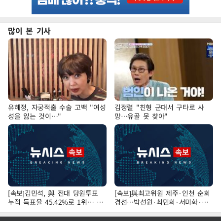
많이 본 기사
유혜정, 자궁적출 수술 고백 "여성
김정렬 "친형 군대서 구타로 사
성을 잃는 것이…"
망…유골 못 찾아"
[속보]김민석, 與 전대 당원투표
[속보]與최고위원 제주·인천 순회
누적 득표율 45.42%로 1위… 정
경선…박선원·최민희·서미화·한
청래 44.56%
민수·김용 순