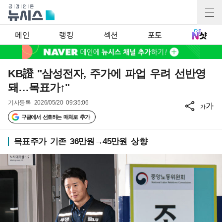
메인
랭킹
섹션
포토
KB證 "삼성전자, 주가에 파업 우려 선반영
돼…목표가↑"
기사등록
2026/05/20 09:35:06
가
가
구글에서 선호하는 매체로 추가
목표주가 기존 36만원→45만원 상향