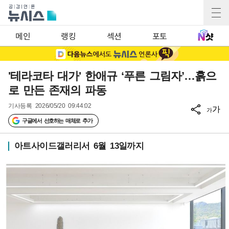
메인
랭킹
섹션
포토
'테라코타 대가' 한애규 ‘푸른 그림자’…흙으
로 만든 존재의 파동
기사등록
2026/05/20 09:44:02
가
가
구글에서 선호하는 매체로 추가
아트사이드갤러리서 6월 13일까지