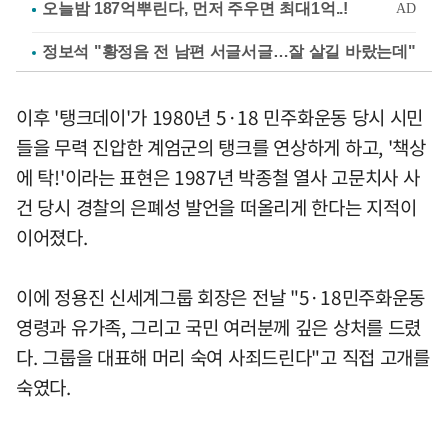
정보석 "황정음 전 남편 서글서글…잘 살길 바랐는데"
이후 '탱크데이'가 1980년 5·18 민주화운동 당시 시민
들을 무력 진압한 계엄군의 탱크를 연상하게 하고, '책상
에 탁!'이라는 표현은 1987년 박종철 열사 고문치사 사
건 당시 경찰의 은폐성 발언을 떠올리게 한다는 지적이
이어졌다.
이에 정용진 신세계그룹 회장은 전날 "5·18민주화운동
영령과 유가족, 그리고 국민 여러분께 깊은 상처를 드렸
다. 그룹을 대표해 머리 숙여 사죄드린다"고 직접 고개를
숙였다.