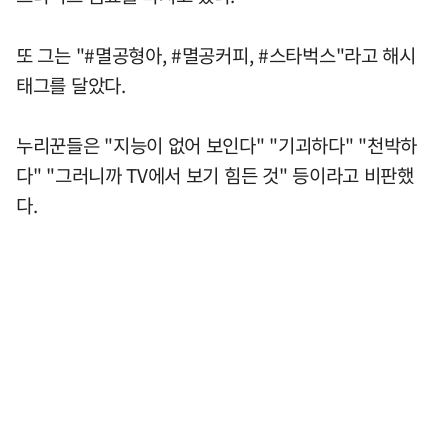
또 그는 "#멸공형아, #멸공커피, #스타벅스"라고 해시
태그를 달았다.
누리꾼들은 "지능이 없어 보인다" "기괴하다" "천박하
다" "그러니까 TV에서 보기 힘든 것" 등이라고 비판했
다.