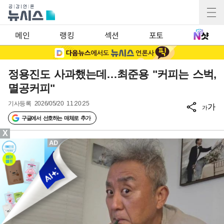
메인
랭킹
섹션
포토
정용진도 사과했는데…최준용 "커피는 스벅,
멸공커피"
기사등록
2026/05/20 11:20:25
가
가
구글에서 선호하는 매체로 추가
X