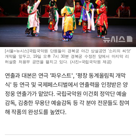
[서울=뉴시스]국립국악원 단원들이 경복궁 야간 상설공연 '소리의 씨앗'
개막을 앞두고, 19일 오후 7시 30분 경복궁 수정전 앞에서 마지막 리
허설중 처용무 공연을 펼치고 있다. (사진=국립국악원 제공)
연출과 대본은 연극 '파우스트', '평창 동계올림픽 개막
식' 등 연극 및 국제페스티벌에서 연출력을 인정받은 양
정웅 연출가가 맡았다. 국립국악원 이건회 정악단 예술
감독, 김충한 무용단 예술감독 등 각 분야 전문들도 참여
해 작품의 완성도를 높였다.