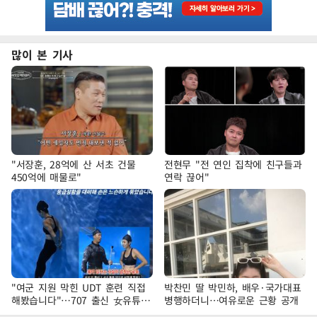
많이 본 기사
"서장훈, 28억에 산 서초 건물
전현무 "전 연인 집착에 친구들과
450억에 매물로"
연락 끊어"
"여군 지원 막힌 UDT 훈련 직접
박찬민 딸 박민하, 배우·국가대표
해봤습니다"…707 출신 女유튜버
병행하더니…여유로운 근황 공개
'완벽 소화'