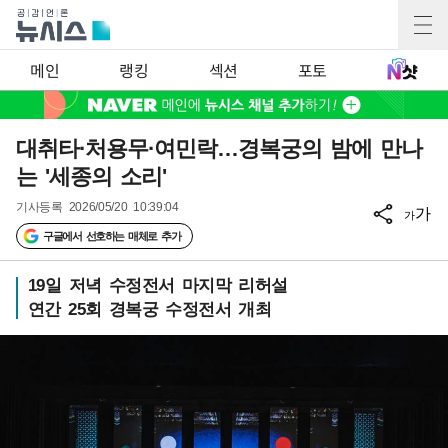
메인
랭킹
섹션
포토
대취타·처용무·여민락…경복궁의 밤에 만나
는 '세종의 소리'
기사등록
2026/05/20 10:39:04
가
가
구글에서 선호하는 매체로 추가
19일 저녁 수정전서 마지막 리허설
연간 25회 경복궁 수정전서 개최