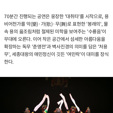
70분간 진행되는 공연은 웅장한 '대취타'를 시작으로, 용
비어천가를 악(樂)·가(歌)·무(舞)로 표현한 '봉래의', 물
속 용의 읊조림처럼 절제된 미학을 보여주는 '수룡음'이
무대에 오른다. 이어 작은 공간에서 섬세한 아름다움을
확장하는 독무 '춘앵전'과 벽사진경의 의미를 담은 '처용
무', 세종대왕의 애민정신이 깃든 '여민락'이 대미를 장식
한다.