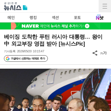
메인
랭킹
섹션
포토
베이징 도착한 푸틴 러시아 대통령… 왕이
中 외교부장 영접 받아 [뉴시스Pic]
기사등록
2026/05/20 10:15:47
가
가
구글에서 선호하는 매체로 추가