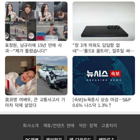
표창원, 남규리에 15년 만에 사
"창 3개 띄워도 답답함 없
과…"제가 틀렸습니다"
네"…'폴드8 울트라', 일주일 써보
니
英유명 여배우, 큰 교통사고서 기
[속보]뉴욕증시 상승 마감…S&P
아차 덕에 살았다
0.6% 나스닥 1.3%↑
회사소개
제휴/컨텐츠 판매
약관·정책
고충처리
PC화면
제보하기
앱 다운로드
맨위로↑