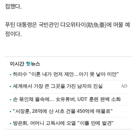
접했다.
푸틴 대통령은 국빈관인 댜오위타이(助魚臺)에 머물 예
정이다.
이시간
핫
뉴스
하리수 "이혼 내가 먼저 제안…아기 못 낳아 미안"
손 묶인채 물속에… 女유튜버, UDT 훈련 완벽 소화
"서장훈, 28억에 산 서초 건물 450억에 매물로"
방은희, 어머니 고독사에 오열 "이틀 만에 발견"