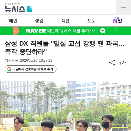
메인
랭킹
섹션
포토
삼성 DX 직원들 "밀실 교섭 강행 땐 파국…
즉각 중단하라"
기사등록
2026/05/20 10:33:18
가
가
구글에서 선호하는 매체로 추가