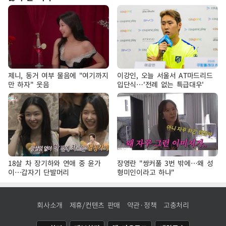
제니, 동거 여부 물음에 "여기까지
이강인, 오늘 서울서 AT마드리드
만 하자" 웃음
입단식…'전례 없는 특급대우'
18살 차 장기하와 연애 중 윤가
장영란 "쌍커풀 3번 밖에…왜 성
이…갑자기 단발머리
형미인이라고 하냐"
회사소개
제휴/컨텐츠 판매
약관·정책
고충처리