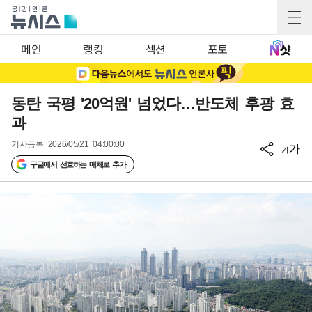
메인
랭킹
섹션
포토
동탄 국평 '20억원' 넘었다…반도체 후광 효
과
기사등록
2026/05/21 04:00:00
가
가
구글에서 선호하는 매체로 추가