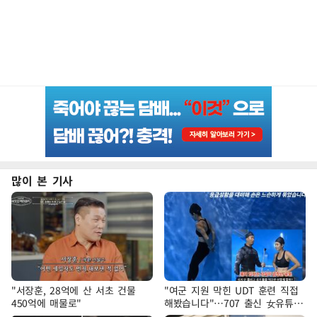
많이 본 기사
"서장훈, 28억에 산 서초 건물
"여군 지원 막힌 UDT 훈련 직접
450억에 매물로"
해봤습니다"…707 출신 女유튜버
'완벽 소화'