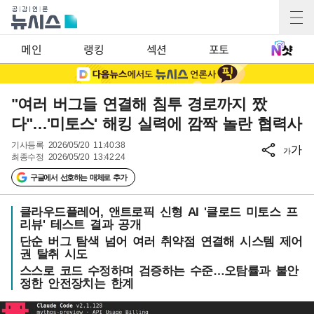
메인
랭킹
섹션
포토
"여러 버그들 연결해 침투 경로까지 짰
다"…'미토스' 해킹 실력에 깜짝 놀란 협력사
기사등록
2026/05/20 11:40:38
가
가
최종수정
2026/05/20 13:42:24
구글에서 선호하는 매체로 추가
클라우드플레어, 앤트로픽 신형 AI '클로드 미토스 프
리뷰' 테스트 결과 공개
단순 버그 탐색 넘어 여러 취약점 연결해 시스템 제어
권 탈취 시도
스스로 코드 수정하며 검증하는 수준…오탐률과 불안
정한 안전장치는 한계