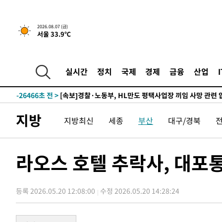
-11845초 전 >
[속보] 뉴욕증시, 일제 하락 마감…나스닥 0.06%↓
2026.08.07 (금)
서울 33.9℃
-29509초 전 >
민주 콩고 에볼라환자 4천명 돌파, 4053명 발생 1850명
-28759초 전 >
[속보]'300억원대 사기 혐의' 차가원 대표 구속 송치
-27953초 전 >
"미 전국적 살모네라 식중독 원인은 멕시코산 할라피뇨"--
실시간
정치
국제
경제
금융
산업
-26466초 전 >
[속보]경찰·노동부, HL만도 평택사업장 끼임 사망 관련
-26347초 전 >
[속보]합수본, '투표율 허위 입력' 중앙·서울·경기도 선관
압수수색
-26102초 전 >
[속보]원·달러 환율, 오전 9시 1423.8원
지방
지방최신
세종
부산
대구/경북
-25898초 전 >
[속보]삼성전자·SK하이닉스 동반 강보합…1%대 상승 
-25884초 전 >
[속보]코스닥, 5.95포인트(0.74%) 상승한 807.62개장
-25852초 전 >
[속보]코스피, 6300선 재탈환…1.09% 오른 6365.07 
라오스 호텔 추락사, 대포
-23017초 전 >
시리아 다마스쿠스 교외에서 미니버스 폭발.. 14명 부상, 
태
-22315초 전 >
입추에도 극한더위…서울 낮 39도 '폭염중대경보'
등록 2026.05.20 12:08:00
수정 2026.05.20 14:28:24
-17279초 전 >
이란, 호르무즈서 "적국 목표물들"과 대치로 남부 케슘섬
례 큰 폭발음
-15994초 전 >
[속보]美, 폴리실리콘 수입 규제…파생제품 15% 관세, 1
발효
-14145초 전 >
[속보]트럼프, 美 원정출산 금지 행정명령 서명