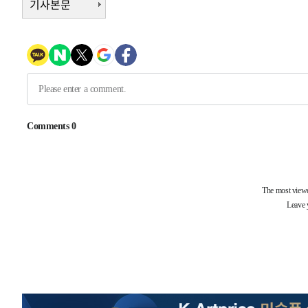
기사본문
-11845초 전 >
[속보] 뉴욕증시, 일제 하락 마감…나스닥 0.06%↓
-29509초 전 >
민주 콩고 에볼라환자 4천명 돌파, 4053명 발생 1850명
-28759초 전 >
[속보]'300억원대 사기 혐의' 차가원 대표 구속 송치
-27953초 전 >
"미 전국적 살모네라 식중독 원인은 멕시코산 할라피뇨"--
-26466초 전 >
[속보]경찰·노동부, HL만도 평택사업장 끼임 사망 관련
-26347초 전 >
[속보]합수본, '투표율 허위 입력' 중앙·서울·경기도 선관
압수수색
-26102초 전 >
[속보]원·달러 환율, 오전 9시 1423.8원
-25898초 전 >
[속보]삼성전자·SK하이닉스 동반 강보합…1%대 상승 
-25884초 전 >
[속보]코스닥, 5.95포인트(0.74%) 상승한 807.62개장
-25852초 전 >
[속보]코스피, 6300선 재탈환…1.09% 오른 6365.07 
-23017초 전 >
시리아 다마스쿠스 교외에서 미니버스 폭발.. 14명 부상, 
태
-22315초 전 >
입추에도 극한더위…서울 낮 39도 '폭염중대경보'
-17279초 전 >
이란, 호르무즈서 "적국 목표물들"과 대치로 남부 케슘섬
례 큰 폭발음
-15994초 전 >
[속보]美, 폴리실리콘 수입 규제…파생제품 15% 관세, 1
발효
-14145초 전 >
[속보]트럼프, 美 원정출산 금지 행정명령 서명
-11845초 전 >
[속보] 뉴욕증시, 일제 하락 마감…나스닥 0.06%↓