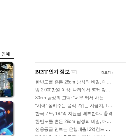
금융
…
"집값 더 뛰기 전에
는
사자"…보금자리론
수요 폭증
연예