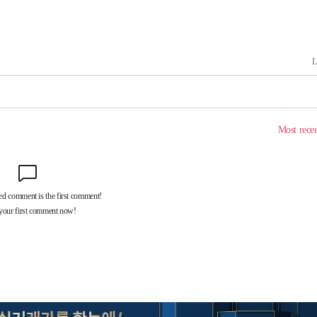
 사망
 CDC
 압수수색
위 등 9곳
출발
개장
3명은 중
에서 두차
20일 후