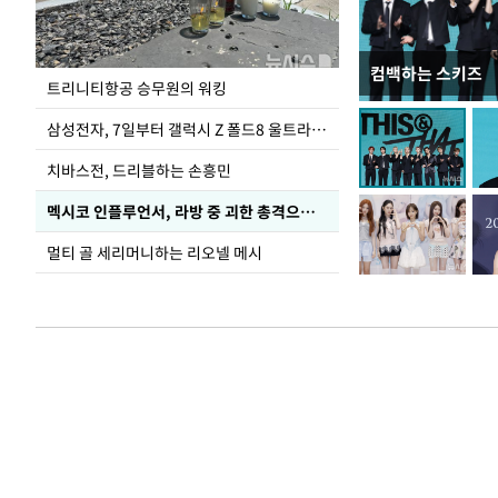
컴백하는 스키즈
입추 하루 앞둔 
트리니티항공 승무원의 워킹
폭염
삼성전자, 7일부터 갤럭시 Z 폴드8 울트라·폴드8·플립8 출시
치바스전, 드리블하는 손흥민
멕시코 인플루언서, 라방 중 괴한 총격으로 사망
멀티 골 세리머니하는 리오넬 메시