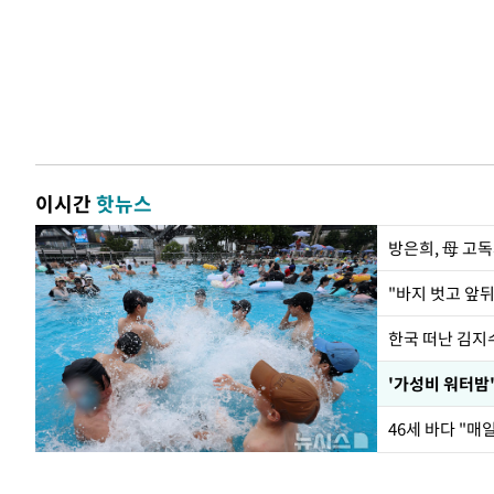
이시간
핫뉴스
방은희, 母 고독
한국 떠난 김지