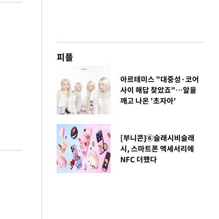
피플
아르테미스 "대중성·코어
사이 해답 찾았죠"…알을
깨고 나온 '초자아'
[부니콘]⑥슬래시비슬래
시, 스마트폰 액세서리에
NFC 더했다