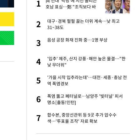
"이
與 전대 '박빙'에 시선 쏠리는
1
1
호남 표심…鄭 "조직보다 바
람" vs 金 "내가 과반"
신 근황 "가볼 만하
대구·경북 펄펄 끓는 더위 계속…낮 최고
2
2
31~38도
 했다"…탈북민 김
음성 공장 화재 진화 중…1명 부상
3
3
 회상
 속도내는 K-제약
'입추' 제주, 산지 강풍·해안 높은 물결…"한
4
4
낮 무더위"
련 직접 해봤습니
'가을 시작 입추라는데'…대전·세종·충남 전
5
5
'완벽 소화'
역 폭염경보
 폴리실리콘 최저가
폭염 뚫고 폐터널로…남양주 '빛터널' 피서
6
6
·수익성 개선 환
명소[출동!인턴]
 같이 보내자 해"
합수본, 중앙선관위 등 9곳 추가 압수수
7
7
색…'투표율 조작' 자료 확보