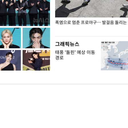
전남광주… 열화상 카메라에 담긴
폭염으로 멈춘 프로야구… 발걸음 돌리는
그래픽뉴스
태풍 '돌핀' 예상 이동
경로