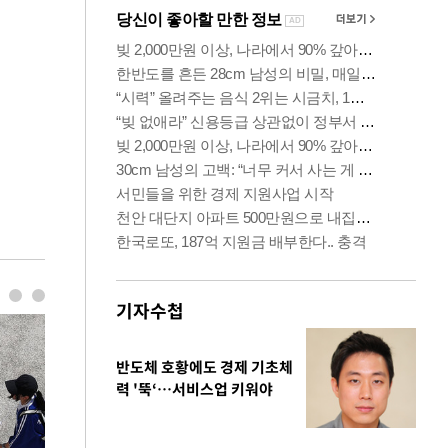
기자수첩
반도체 호황에도 경제 기초체
력 '뚝‘…서비스업 키워야