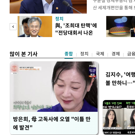
구윤철 경제부총리 겸 
산 세제개편안을 통해
지적에 대해 "사는(실거
정치
어들고 나중에 팔 때 
"사적
與, '조희대 탄핵'에
총리는 이날 오전 MBC
"전당대회서 나온
터뷰에서 "이게(30억원
 차
말" 일축
많이 본 기사
종합
정치
국제
경제
금
김지수, '여행
볼 만하니…
방은희, 母 고독사에 오열 "이틀 만
에 발견"