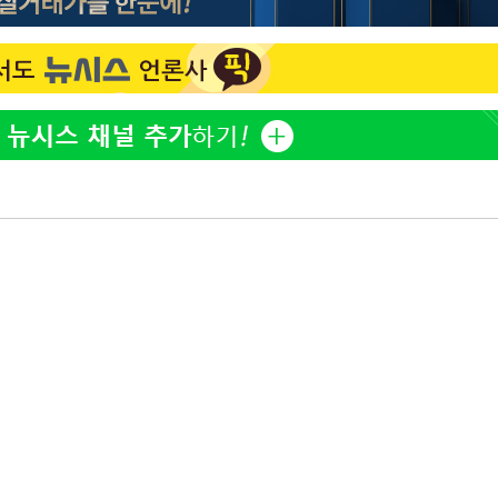
방은희, 母 고독사에 오열 
1
틀 만에 발견"
김지수, '여행사 대표' 변
2
니…"
"바지 벗고 앞뒤로 돌아야
3
서아, 기쁨조 검사 수치심
"신약 찾자"…정부 과제로
4
바이오
"여군 지원 막힌 UDT 훈
5
다"…707 출신 女유튜버 
한화큐셀·OCI, 美 수입
6
격제 도입에…"공정 경쟁
영"
서인영 "환희가 크리스마스
7
폭로