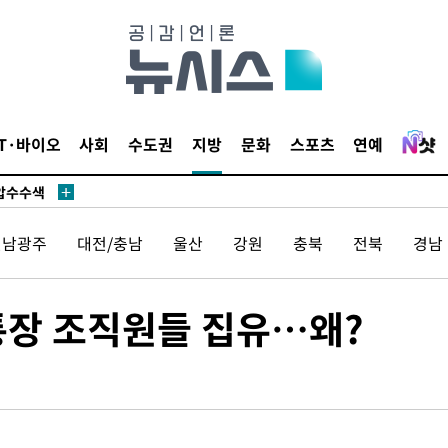
 사망
 CDC
IT·바이오
사회
수도권
지방
문화
스포츠
연예
 압수수색
위 등 9곳
전남광주
대전/충남
울산
강원
충북
전북
경남
출발
개장
통장 조직원들 집유…왜?
3명은 중
에서 두차
20일 후