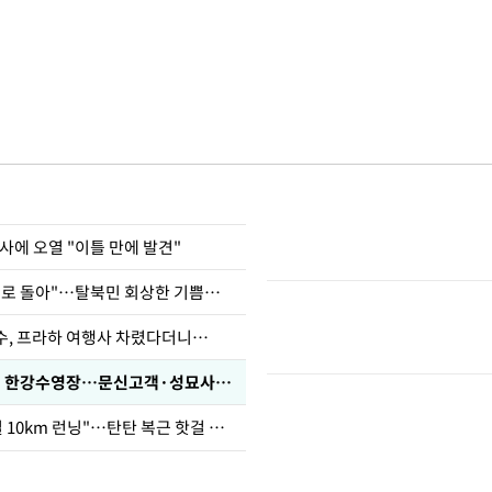
사에 오열 "이틀 만에 발견"
"바지 벗고 앞뒤로 돌아"…탈북민 회상한 기쁨조 검사
수, 프라하 여행사 차렸다더니…
'가성비 워터밤' 한강수영장…문신고객·성묘사음원 민원
46세 바다 "매일 10km 런닝"…탄탄 복근 핫걸 몸매로