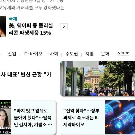
재정경제부 장관은 7일 정부가 부동
 보유세와 거래세를 모두 강화했다는
주) 30억원 이하 주택은 보유세도 줄
국제
경제
양도세도 줄어든다"고 설명했다. 구 부
美, 웨이퍼 등 폴리실
"은행은 불편해"
 라디오 '김종배의 시선집중'과의 인
리콘 파생제품 15%
폭염에 공항 향하
 이하 주택이) 99% 정도 된다.
관세
어르신들
융
산업
IT·바이오
사회
수도권
지방
문화
스포츠
사 대표' 변신 근황 "가
"
"바지 벗고 앞뒤로
"신약 찾자"…정부
돌아야 했다"…탈북
과제로 속도내는 K-
민 김서아, 기쁨조 검
제약바이오
사 수치심 회상