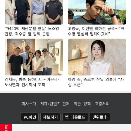
''9440억 재산분할 앞둔' 노소영
고영욱, 이번엔 박하선 공격…"류
관장, 최수종 옆 깜짝 근황
수영 열심히 일해야겠네"
김제동, 방송 뜸하더니…이문세·
하영 측, 증조부 친일 의혹에 "사
노사연과 전시회서 포착
실 무근"
회사소개
제휴/컨텐츠 판매
약관·정책
고충처리
PC화면
제보하기
앱 다운로드
맨위로↑
광
COPYRIGHTⓒ
NEWSIS
ALL RIGHTS RESERVED.
고