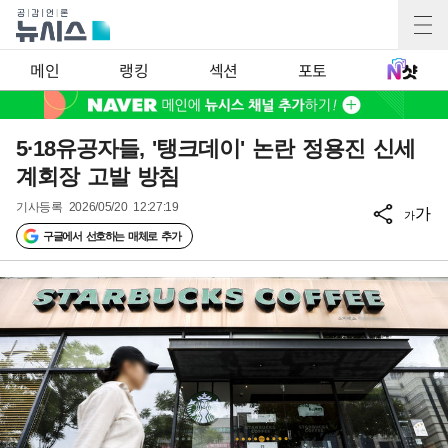
메인
랭킹
섹션
포토
5·18유공자들, '탱크데이' 논란 정용진 신세
계회장 고발 방침
기사등록
2026/05/20 12:27:19
가
가
구글에서 선호하는 매체로 추가