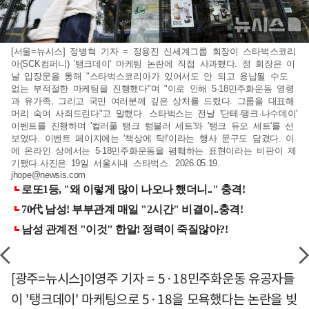
[서울=뉴시스] 정병혁 기자 = 정용진 신세계그룹 회장이 스타벅스코리
아(SCK컴퍼니) '탱크데이' 마케팅 논란에 직접 사과했다. 정 회장은 이
날 입장문을 통해 "스타벅스코리아가 있어서도 안 되고 용납될 수도
없는 부적절한 마케팅을 진행했다"며 "이로 인해 5·18민주화운동 영령
과 유가족, 그리고 국민 여러분께 깊은 상처를 드렸다. 그룹을 대표해
머리 숙여 사죄드린다"고 말했다. 스타벅스는 전날 '단테·탱크·나수데이'
이벤트를 진행하며 '컬러풀 탱크 텀블러 세트'와 '탱크 듀오 세트'를 선
보였다. 이벤트 페이지에는 '책상에 탁!'이라는 행사 문구도 담겼다. 이
에 온라인 상에서는 5·18민주화운동을 폄훼하는 표현이라는 비판이 제
기됐다.사진은 19일 서울시내 스타벅스. 2026.05.19.
jhope@newsis.com
[광주=뉴시스]이영주 기자 = 5·18민주화운동 유공자들
이 '탱크데이' 마케팅으로 5·18을 모욕했다는 논란을 빚