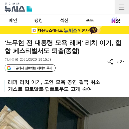
메인
랭킹
섹션
포토
'노무현 전 대통령 모욕 래퍼' 리치 이기, 힙
합 페스티벌서도 퇴출(종합)
기사등록
2026/05/20 19:15:53
가
가
구글에서 선호하는 매체로 추가
래퍼 리치 이기, 고인 모욕 공연 결국 취소
게스트 팔로알토·딥플로우도 고개 숙여