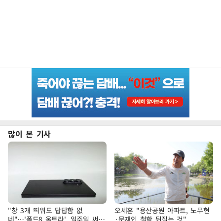
많이 본 기사
"창 3개 띄워도 답답함 없
오세훈 "용산공원 아파트, 노무현
네"…'폴드8 울트라', 일주일 써보
·문재인 철학 뒤집는 것"