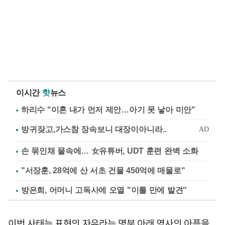
이시간
핫
뉴스
하리수 "이혼 내가 먼저 제안…아기 못 낳아 미안"
손 묶인채 물속에… 女유튜버, UDT 훈련 완벽 소화
"서장훈, 28억에 산 서초 건물 450억에 매물로"
방은희, 어머니 고독사에 오열 "이틀 만에 발견"
이번 사태는 표현의 자유라는 명분 아래 역사의 아픔을