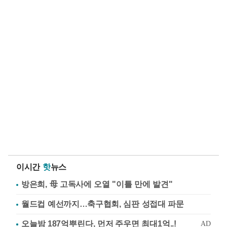
이시간
핫
뉴스
방은희, 母 고독사에 오열 "이틀 만에 발견"
월드컵 예선까지…축구협회, 심판 성접대 파문