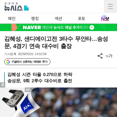
메인
랭킹
섹션
포토
김혜성, 샌디에이고전 3타수 무안타…송성
문, 4경기 연속 대수비 출장
기사등록
2026/05/20 14:02:06
가
가
구글에서 선호하는 매체로 추가
김혜성 시즌 타율 0.270으로 하락
송성문, 9회 2루수 대수비로 출전
X