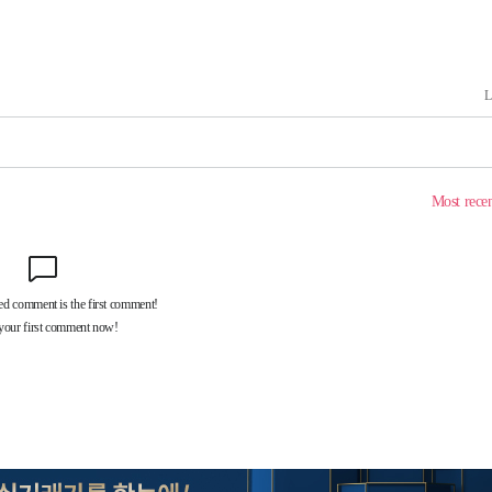
다음주 날
"
려 죄송"
·서미화·
1위… 정
鄭
위해 뛸
승리
내일날씨]
 원해 아
보