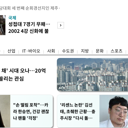
전당대회 세 번째 순회경선지인 제주·
 김민석 당대표 후보가 승리했다. 지
국제
경제
에서 충청권은 김 후보가, 부산·울산·
성접대 7경기 무패…
세계식량가격 다
가 승리한 바 있다. 소병훈 민주당 중
2002 4강 신화에 불
상승…곡물·설탕 
 제주·인천 순회경선 권리당원 투표
똥
썩'
 투표 4만7198표 중 2만2537
융
산업
IT·바이오
사회
수도권
지방
문화
스포츠
한 채' 시대 오나…20억
쏠리는 관심
"손 떨림 포착"…카
'리센느 논란' 김선
라 한승연, 건강 괜찮
태, 초췌한 근황…충
나 팬들 '걱정'
주시장 "다시 돌아올
생각?"