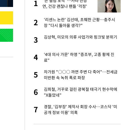
노
"손 떨림 포착"…카라 한승
1
1
것"
연, 건강 괜찮나 팬들 '걱정'
오나…20억대 아파트
'리센느 논란' 김선태, 초췌한 근황…충주시
2
2
 그 이후②]
장 "다시 돌아올 생각?"
승연, 건강 괜찮나
김상혁, 미모의 의류 사업가와 핑크빛 분위기
3
3
초췌한 근황…충주시
'4대 의사 가문' 하영 "증조부, 고종 황제 진
4
4
료"
채 담합…최소 8조
차가원 "○○○ 까면 주변 다 죽어"…전세금
5
5
미반환 속 녹취 폭로 파장
대 의혹'…2002
김희철, 거꾸로 걸린 광복절 태극기 현수막에
6
6
"X돌았네"
"…네이버가 국방
경찰, '김부장' 제작사 회장 수사…코스닥 '미
7
7
공개 정보 이용' 의혹