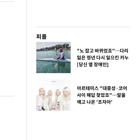
피플
"노 잡고 바뀌었죠"…다리
잃은 청년 다시 일으킨 카누
[당신 옆 장애인]
아르테미스 "대중성·코어
사이 해답 찾았죠"…알을
깨고 나온 '초자아'