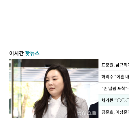
이시간
핫뉴스
하리수 "이혼 
"손 떨림 포착"
김준호, 이상준