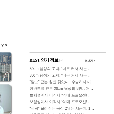
금융
시
다시 뛰는 코스닥…
'들
ETF 수익률 상위권
찍어
연예