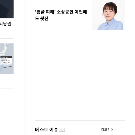
'홈플 피해' 소상공인 이번에
도 뒷전
권리당원
무더위 잊는 도심형 여름 축제 '2026 서울 바캉스
용산어린이정원 앞
페스티벌'