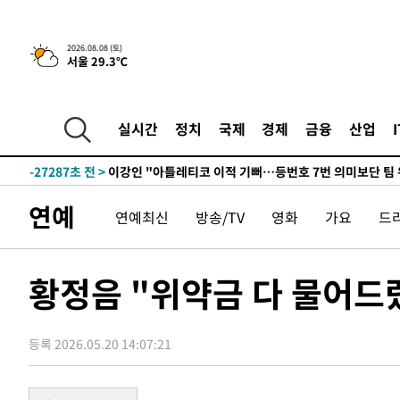
2026.08.08 (토)
서울 29.3℃
6시간 전 >
[속보]뉴욕증시 상승 마감…S&P 0.6% 나스닥 1.3%↑
-28518초 전 >
[속보]與최고위원 제주·인천 순회경선…박선원·최민희
한민수·김용 순
-28471초 전 >
[속보]김민석, 與 전대 당원투표 누적 득표율 45.42%로 
실시간
정치
국제
경제
금융
산업
청래 44.56%
-27753초 전 >
[속보]與 대표 경선 제주·인천 당원투표…金 47.75%·
42.08%·宋 10.17%
-27287초 전 >
이강인 "아틀레티코 이적 기뻐…등번호 7번 의미보단 팀 
것"
-27222초 전 >
[속보]與 당대표 경선, 제주·인천 권리당원 투표 김민석 
연예
연예최신
방송/TV
영화
가요
드
-20996초 전 >
낮 최고 35도 '무더위'…동해안 시간당 30㎜ '강한 비'[
-20266초 전 >
[속보]이강인 "감독님이 원하는 마음 느꼈고, 많은 트로피
틀레티코 이적"
-20048초 전 >
수도권 40도 육박 '펄펄'…동해안 일부 지역엔 호의주의
황정음 "위약금 다 물어드렸
-19017초 전 >
온열질환 사망자 3명 늘어…누적 환자 3000명 돌파
-12962초 전 >
강릉에 시간당 81.4㎜ 물폭탄…도로 잠기고 담벼락 붕괴
등록 2026.05.20 14:07:21
-9069초 전 >
백운산서 80년근 천종산삼 9뿌리 발견…감정가 1.3억원
-6779초 전 >
선재도서 해루질 나섰다 실종 60대, 닷새 만에 숨진 채 발견
-4313초 전 >
남자 농구, 나고야 아시안게임서 '홈팀' 일본과 한일전