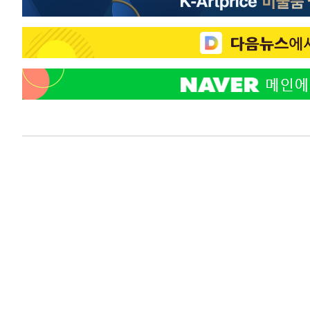
-9069초 전 >
백운산서 80년근 천종산삼 9뿌리 발견…감정가 1.3억원
-6779초 전 >
선재도서 해루질 나섰다 실종 60대, 닷새 만에 숨진 채 발견
-4313초 전 >
남자 농구, 나고야 아시안게임서 '홈팀' 일본과 한일전
-3689초 전 >
여수 오동도 해상서 모터보트 전복…1명 사망·1명 실종
1분 전 >
극한폭염 한풀 꺾이지만…'낮 최고 35도' 무더위, 열대야 계속[
씨]
51분 전 >
축구협회 "압수수색·성접대 논란 사과…쇄신의 기회로 삼겠다
1시간 전 >
[속보]'압수수색·성접대 논란' 축구협회 "실망과 걱정 안겨드
4시간 전 >
'최고 37도' 폭염 지속…강원동해안 최대 150㎜ 비
6시간 전 >
[속보]뉴욕증시 상승 마감…S&P 0.6% 나스닥 1.3%↑