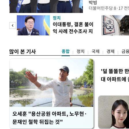
박빙
더불어민주당 8·17 
인천 권리당원 투표에서
정치
난주 첫 주말 순회경선
 사업
이대통령, 결혼 불이
경남에서는 정청래 후보
익 사례 전수조사 지
앙당 선관위원장은 8일
시
합산 결과 김 후보가 전체
많이 본 기사
종합
정치
국제
경제
금
'덜 똘똘한 
대 아파트에 
오세훈 "용산공원 아파트, 노무현·
문재인 철학 뒤집는 것"