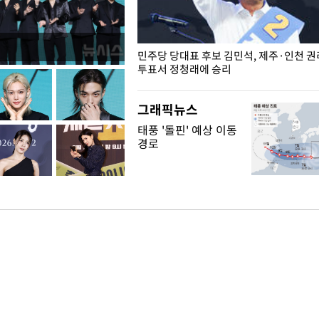
슨 일이? [뉴시스국회토pic]
민주당 당대표 후보 김민석, 제주·인천 
투표서 정청래에 승리
그래픽뉴스
태풍 '돌핀' 예상 이동
경로