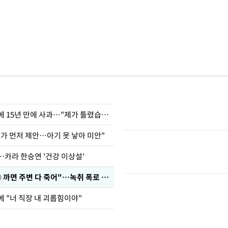
표창원, 남규리에 15년 만에 사과…"제가 틀렸습니다"
내가 먼저 제안…아기 못 낳아 미안"
…카라 한승연 '건강 이상설'
차가원 "○○○ 까면 주변 다 죽어"…녹취 폭로 파장
에 "너 직장 내 괴롭힘이야"