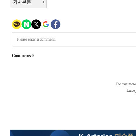
기사본문
-3689초 전 >
여수 오동도 해상서 모터보트 전복…1명 사망·1명 실종
1분 전 >
극한폭염 한풀 꺾이지만…'낮 최고 35도' 무더위, 열대야 계속[
씨]
51분 전 >
축구협회 "압수수색·성접대 논란 사과…쇄신의 기회로 삼겠다
1시간 전 >
[속보]'압수수색·성접대 논란' 축구협회 "실망과 걱정 안겨드
4시간 전 >
'최고 37도' 폭염 지속…강원동해안 최대 150㎜ 비
6시간 전 >
[속보]뉴욕증시 상승 마감…S&P 0.6% 나스닥 1.3%↑
-28518초 전 >
[속보]與최고위원 제주·인천 순회경선…박선원·최민희
한민수·김용 순
-28471초 전 >
[속보]김민석, 與 전대 당원투표 누적 득표율 45.42%로 
청래 44.56%
-27753초 전 >
[속보]與 대표 경선 제주·인천 당원투표…金 47.75%·
42.08%·宋 10.17%
-27287초 전 >
이강인 "아틀레티코 이적 기뻐…등번호 7번 의미보단 팀 
것"
-27222초 전 >
[속보]與 당대표 경선, 제주·인천 권리당원 투표 김민석 
-20996초 전 >
낮 최고 35도 '무더위'…동해안 시간당 30㎜ '강한 비'[
-20266초 전 >
[속보]이강인 "감독님이 원하는 마음 느꼈고, 많은 트로피
틀레티코 이적"
-20048초 전 >
수도권 40도 육박 '펄펄'…동해안 일부 지역엔 호의주의
-19017초 전 >
온열질환 사망자 3명 늘어…누적 환자 3000명 돌파
-12962초 전 >
강릉에 시간당 81.4㎜ 물폭탄…도로 잠기고 담벼락 붕괴