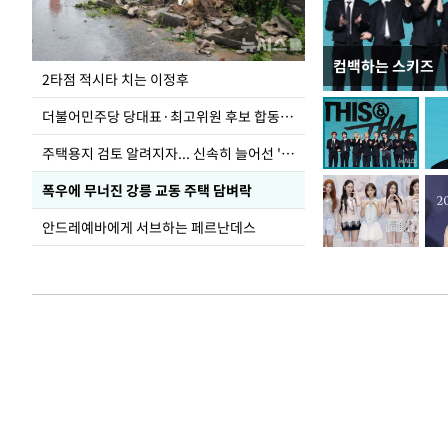
컴백하는 스키즈
이번주 국회에는 무
2타점 적시타 치는 이정후
더불어민주당 당대표·최고위원 후보 합동연설회
주택용지 검토 알려지자... 신속히 늘어선 '근조화환'
폭우에 무너진 강릉 교동 주택 담벼락
안드레예바에게 서브하는 페르난데스