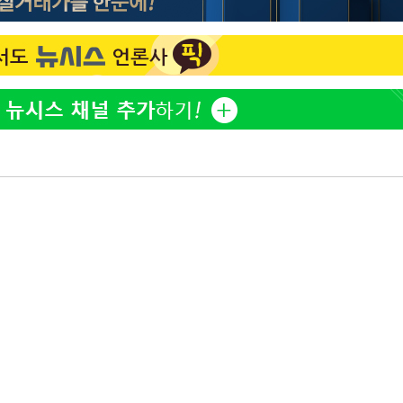
오세훈 "용산공원 아파트, 
1
무현·문재인 철학 뒤집는 
'덜 똘똘한 한 채' 시대 
2
에 쏠리는 관심[세제 개편,
"손 떨림 포착"…카라 한
3
다음주 날
팬들 '걱정'
"
'리센느 논란' 김선태, 
4
려 죄송"
장 "다시 돌아올 생각?"
'마라톤 심의' 앞둔 국고
5
과징금 갈림길
외신 주목한 '축구협회 성접
6
한일월드컵까지 소환
"한국판 팔란티어 꿈꾼다
7
AI 사업에 진심인 이유