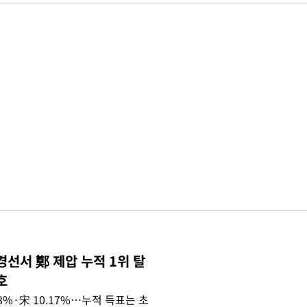
경선서 鄭 제압 누적 1위 탈
호
.08%·宋 10.17%…누적 득표는 초