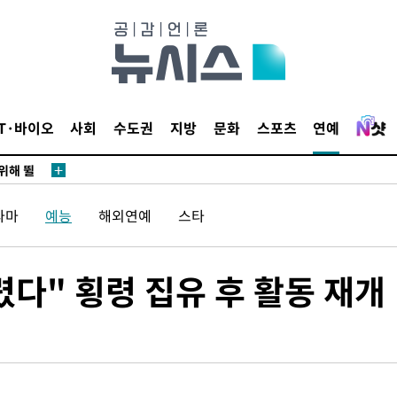
·서미화·
1위… 정
IT·바이오
사회
수도권
지방
문화
스포츠
연예
鄭
위해 뛸
승리
라마
예능
해외연예
스타
내일날씨]
 원해 아
보
다" 횡령 집유 후 활동 재개