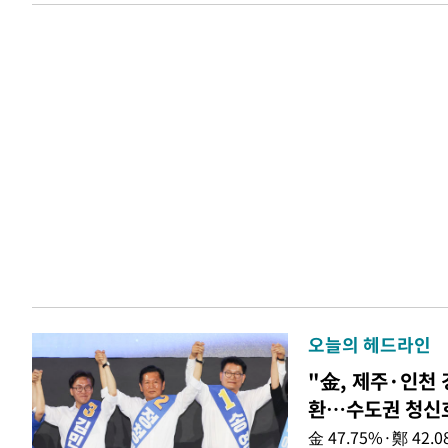
오늘의 헤드라인
"金, 제주·인천 
환…수도권 청신
金 47.75%·鄭 42