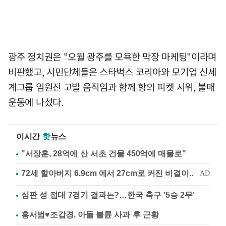
광주 정치권은 "오월 광주를 모욕한 막장 마케팅"이라며
비판했고, 시민단체들은 스타벅스 코리아와 모기업 신세
계그룹 임원진 고발 움직임과 함께 항의 피켓 시위, 불매
운동에 나섰다.
이시간
핫
뉴스
"서장훈, 28억에 산 서초 건물 450억에 매물로"
심판 성 접대 7경기 결과는?…한국 축구 '5승 2무'
홍서범♥조갑경, 아들 불륜 사과 후 근황