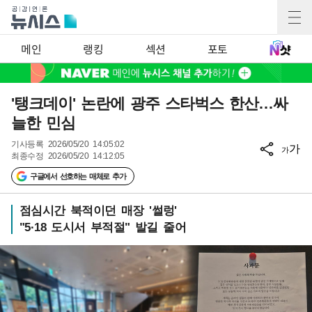
메인
랭킹
섹션
포토
'탱크데이' 논란에 광주 스타벅스 한산…싸
늘한 민심
기사등록
2026/05/20 14:05:02
가
가
최종수정
2026/05/20 14:12:05
구글에서 선호하는 매체로 추가
점심시간 북적이던 매장 '썰렁'
"5·18 도시서 부적절" 발길 줄어