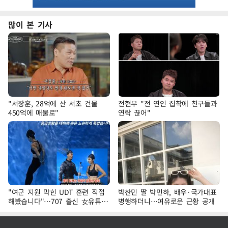
많이 본 기사
"서장훈, 28억에 산 서초 건물
전현무 "전 연인 집착에 친구들과
450억에 매물로"
연락 끊어"
"여군 지원 막힌 UDT 훈련 직접
박찬민 딸 박민하, 배우·국가대표
해봤습니다"…707 출신 女유튜버
병행하더니…여유로운 근황 공개
'완벽 소화'