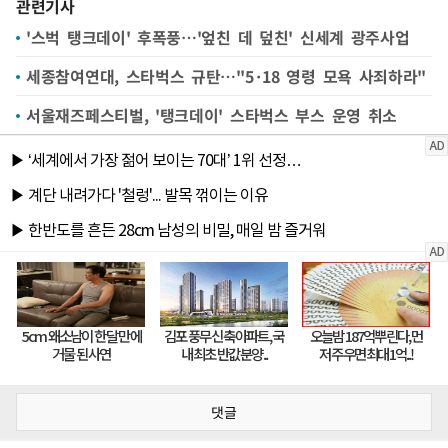
관련기사
'스벅 탱크데이' 후폭풍…'엎친 데 덮친' 신세계 광주사업
세종참여연대, 스타벅스 규탄…"5·18 영령 모욕 사죄하라"
서울재즈페스티벌, '탱크데이' 스타벅스 부스 운영 취소
댓글