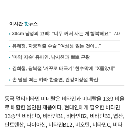
이시간
핫
뉴스
유혜정, 자궁적출 수술 "여성성 잃는 것이…"
'마약 자숙' 유아인, 남사친과 뽀뽀 근황
김희철, 광복절 '거꾸로 태극기' 현수막에 "X돌았네"
손 덜덜 떠는 카라 한승연, 건강이상설 확산
동국 멀티비타민 미네랄은 비타민과 미네랄을 13:9 비율
로 배합한 올인원 제품이다. 현대인에게 필요한 비타민
13종인 비타민D, 비타민B1, 비타민B2, 비타민B6, 엽산,
판토텐산, 나이아신, 비타민B12, 비오틴, 비타민C, 비타