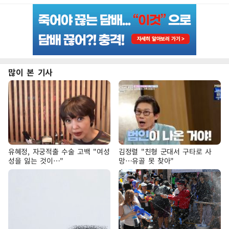
많이 본 기사
유혜정, 자궁적출 수술 고백 "여성
김정렬 "친형 군대서 구타로 사
성을 잃는 것이…"
망…유골 못 찾아"