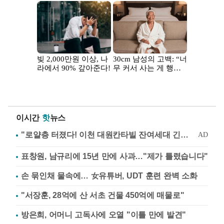
이시간
핫
뉴스
표창원, 남규리에 15년 만에 사과…"제가 틀렸습니다"
손 묶인채 물속에… 女유튜버, UDT 훈련 완벽 소화
"서장훈, 28억에 산 서초 건물 450억에 매물로"
방은희, 어머니 고독사에 오열 "이틀 만에 발견"