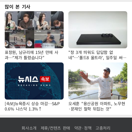
많이 본 기사
표창원, 남규리에 15년 만에 사
"창 3개 띄워도 답답함 없
과…"제가 틀렸습니다"
네"…'폴드8 울트라', 일주일 써보
니
[속보]뉴욕증시 상승 마감…S&P
오세훈 "용산공원 아파트, 노무현
0.6% 나스닥 1.3%↑
·문재인 철학 뒤집는 것"
회사소개
제휴/컨텐츠 판매
약관·정책
고충처리