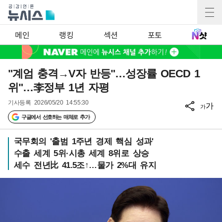
메인
랭킹
섹션
포토
"계엄 충격→V자 반등"…성장률 OECD 1
위"…李정부 1년 자평
기사등록
2026/05/20 14:55:30
가
가
구글에서 선호하는 매체로 추가
국무회의 '출범 1주년 경제 핵심 성과'
수출 세계 5위·시총 세계 8위로 상승
세수 전년比 41.5조↑…물가 2%대 유지