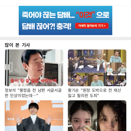
많이 본 기사
정보석 "황정음 전 남편 서글서글
황기순 "원정 도박으로 전 재산
한 인상이었는데…"
잃고 필리핀 도피"