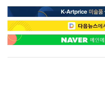
3시간 전 >
강릉에 시간당 81.4㎜ 물폭탄…도로 잠기고 담벼락 붕괴
4시간 전 >
백운산서 80년근 천종산삼 9뿌리 발견…감정가 1.3억원
5시간 전 >
선재도서 해루질 나섰다 실종 60대, 닷새 만에 숨진 채 발견
6시간 전 >
남자 농구, 나고야 아시안게임서 '홈팀' 일본과 한일전
6시간 전 >
여수 오동도 해상서 모터보트 전복…1명 사망·1명 실종
7시간 전 >
극한폭염 한풀 꺾이지만…'낮 최고 35도' 무더위, 열대야 계
날씨]
8시간 전 >
축구협회 "압수수색·성접대 논란 사과…쇄신의 기회로 삼겠
8시간 전 >
[속보]'압수수색·성접대 논란' 축구협회 "실망과 걱정 안겨드
11시간 전 >
'최고 37도' 폭염 지속…강원동해안 최대 150㎜ 비
13시간 전 >
[속보]뉴욕증시 상승 마감…S&P 0.6% 나스닥 1.3%↑