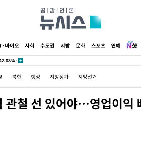
서미화·한
1위… 정청
IT·바이오
사회
수도권
지방
문화
스포츠
연예
2.08%·
 뛸 것"
리
교
북한
행정
지방정가
지방선거
날씨]
해 아틀레
익 관철 선 있어야…영업이익 