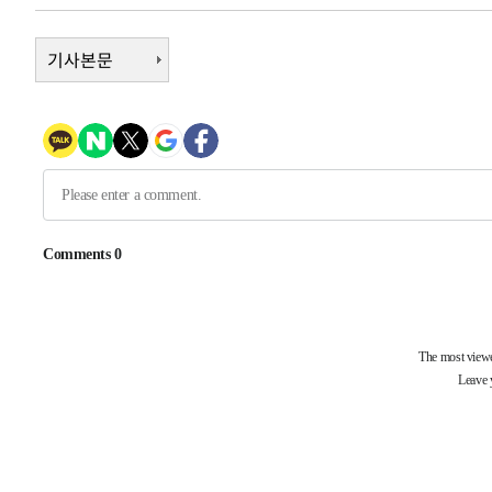
6시간 전 >
여수 오동도 해상서 모터보트 전복…1명 사망·1명 실종
기사본문
7시간 전 >
극한폭염 한풀 꺾이지만…'낮 최고 35도' 무더위, 열대야 계
날씨]
8시간 전 >
축구협회 "압수수색·성접대 논란 사과…쇄신의 기회로 삼겠
8시간 전 >
[속보]'압수수색·성접대 논란' 축구협회 "실망과 걱정 안겨드
11시간 전 >
'최고 37도' 폭염 지속…강원동해안 최대 150㎜ 비
13시간 전 >
[속보]뉴욕증시 상승 마감…S&P 0.6% 나스닥 1.3%↑
-10758초 전 >
이란 "호르무즈 재개방 합의 근접…美 배상 선행돼야"
-1805초 전 >
[속보]與최고위원 제주·인천 순회경선…박선원·최민희·
민수·김용 순
-1758초 전 >
[속보]김민석, 與 전대 당원투표 누적 득표율 45.42%로 
래 44.56%
-1040초 전 >
[속보]與 대표 경선 제주·인천 당원투표…金 47.75%·鄭 4
宋 10.17%
-574초 전 >
이강인 "아틀레티코 이적 기뻐…등번호 7번 의미보단 팀 위해
-509초 전 >
[속보]與 당대표 경선, 제주·인천 권리당원 투표 김민석 승
1시간 전 >
낮 최고 35도 '무더위'…동해안 시간당 30㎜ '강한 비'[내일
1시간 전 >
[속보]이강인 "감독님이 원하는 마음 느꼈고, 많은 트로피 원
티코 이적"
1시간 전 >
수도권 40도 육박 '펄펄'…동해안 일부 지역엔 호의주의보
2시간 전 >
온열질환 사망자 3명 늘어…누적 환자 3000명 돌파