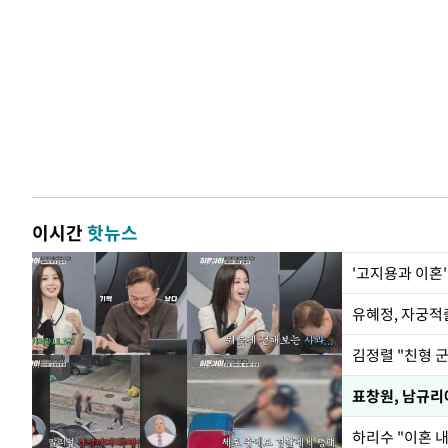
이시간
핫뉴스
'고지용과 이혼'
유혜정, 자궁적
김정렬 "친형 
하리수 "이혼 