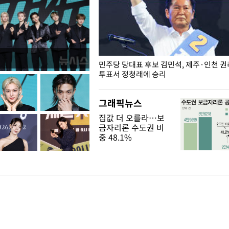
슨 일이? [뉴시스국회토pic]
민주당 당대표 후보 김민석, 제주·인천 
투표서 정청래에 승리
그래픽뉴스
집값 더 오를라…보
금자리론 수도권 비
중 48.1%