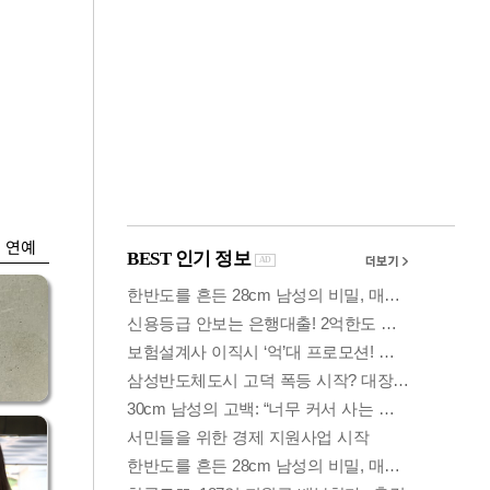
금융
시
다시 뛰는 코스닥…
'들
ETF 수익률 상위권
찍어
연예