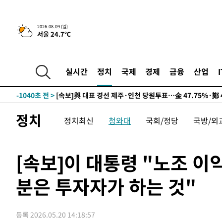
13시간 전 >
[속보]뉴욕증시 상승 마감…S&P 0.6% 나스닥 1.3%↑
2026.08.09 (일)
서울 24.7℃
-10758초 전 >
이란 "호르무즈 재개방 합의 근접…美 배상 선행돼야"
-1805초 전 >
[속보]與최고위원 제주·인천 순회경선…박선원·최민희·
민수·김용 순
-1758초 전 >
[속보]김민석, 與 전대 당원투표 누적 득표율 45.42%로 
실시간
정치
국제
경제
금융
산업
래 44.56%
-1040초 전 >
[속보]與 대표 경선 제주·인천 당원투표…金 47.75%·鄭 4
宋 10.17%
-574초 전 >
이강인 "아틀레티코 이적 기뻐…등번호 7번 의미보단 팀 위해
-509초 전 >
[속보]與 당대표 경선, 제주·인천 권리당원 투표 김민석 승
정치
정치최신
청와대
국회/정당
국방/외
1시간 전 >
낮 최고 35도 '무더위'…동해안 시간당 30㎜ '강한 비'[내일
1시간 전 >
[속보]이강인 "감독님이 원하는 마음 느꼈고, 많은 트로피 원
티코 이적"
1시간 전 >
수도권 40도 육박 '펄펄'…동해안 일부 지역엔 호의주의보
[속보]이 대통령 "노조 이
2시간 전 >
온열질환 사망자 3명 늘어…누적 환자 3000명 돌파
분은 투자자가 하는 것"
3시간 전 >
강릉에 시간당 81.4㎜ 물폭탄…도로 잠기고 담벼락 붕괴
4시간 전 >
백운산서 80년근 천종산삼 9뿌리 발견…감정가 1.3억원
5시간 전 >
선재도서 해루질 나섰다 실종 60대, 닷새 만에 숨진 채 발견
등록 2026.05.20 14:18:57
6시간 전 >
남자 농구, 나고야 아시안게임서 '홈팀' 일본과 한일전