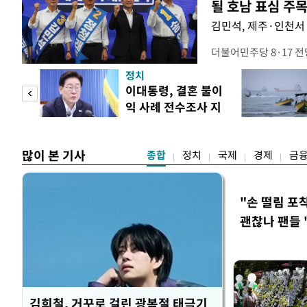
될 호남 표심 주
김민석, 제주·인천서 
더불어민주당 8·17 
보가 8일 제주·인천 지
정치
다. 앞서 정청래 후보
희망
이대통령, 결혼 불이
·울산·경남 경선에서 1
각"
익 사례 전수조사 지
제주·인천 경선에서 이기
시
만 두 후보 간 누적 득표
많이 본 기사
종합
정치
국제
경제
금
"손 떨림 포
괜찮나 팬들 
김희철, 거꾸로 걸린 광복절 태극기