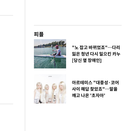
피플
"노 잡고 바뀌었죠"…다리
잃은 청년 다시 일으킨 카누
[당신 옆 장애인]
아르테미스 "대중성·코어
사이 해답 찾았죠"…알을
깨고 나온 '초자아'