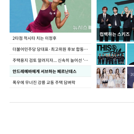
컴백하는 스키즈
이번주 국회에는 무
2타점 적시타 치는 이정후
더불어민주당 당대표·최고위원 후보 합동연설회
주택용지 검토 알려지자... 신속히 늘어선 '근조화환'
안드레예바에게 서브하는 페르난데스
폭우에 무너진 강릉 교동 주택 담벼락