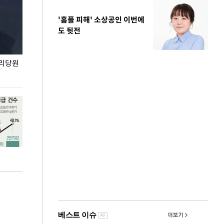
'홈플 피해' 소상공인 이번에
도 뒷전
권리당원
무더위 잊는 도심형 여름 축제 '2026 서울 바캉스
용산어린이정원 앞
페스티벌'