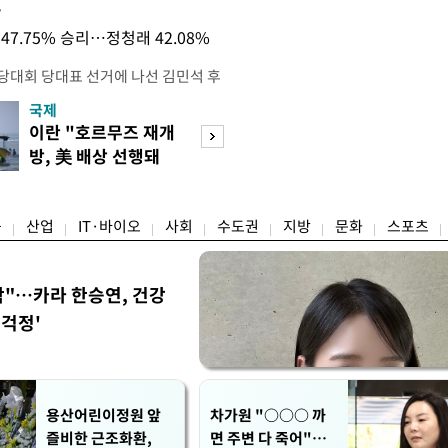
목
47.75% 승리…정청래 42.08%
전당대회 당대표 선거에 나선 김민석 후
역 순회경선에서 '누적 1위'를 탈환했
국제
경제
 우세 지역으로 점쳐졌던 충청권과 부산
이란 "호르무즈 재개
세계식량가격 다
승 1패를 주고 받은 김 후보는 이날
방, 美 배상 선행돼
상승…곡물·설탕 
며 '2승 1패'로 앞서가게 됐다. 다
야"
썩'
율 차이가 '0.86%p'에 불과
융
산업
IT·바이오
사회
수도권
지방
문화
스포츠
착"…카라 한승연, 건강
'걱정'
용산어린이정원 앞
차가원 "○○○ 까
즐비한 근조화환,
면 주변 다 죽어"…