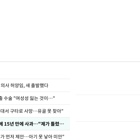
 의사 허양임, 새 출발했다
출 수술 "여성성 잃는 것이…"
군대서 구타로 사망…유골 못 찾아"
표창원, 남규리에 15년 만에 사과…"제가 틀렸습니다"
내가 먼저 제안…아기 못 낳아 미안"