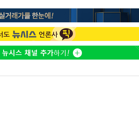
김희철, 거꾸로 걸린 광복
1
태극기 현수막에 "X돌았네
"손 떨림 포착"…카라 한
2
팬들 '걱정'
용산어린이정원 앞 즐비한 
3
시스Pic]
속[다음주
차가원 "○○○ 까면 주변
4
다"
미반환 속 녹취 폭로 파장
려 죄송"
유혜정, 자궁적출 수술 고
5
것이…"
[속보]김민석, 與 전대 
6
45.42%로 1위… 정청래 
[속보]與최고위원 제주·
7
선원·최민희·서미화·한민