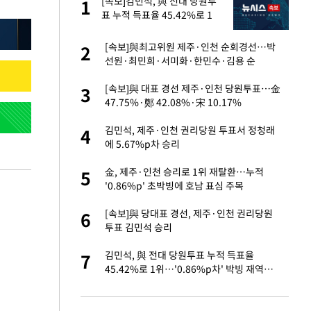
절
[속보]김민석, 與 전대 당원투
1
1
"
표 누적 득표율 45.42%로 1
위… 정청래 44.56%
승연, 건강 괜찮나
[속보]與최고위원 제주·인천 순회경선…박
2
2
선원·최민희·서미화·한민수·김용 순
근조화환, 왜?[뉴
[속보]與 대표 경선 제주·인천 당원투표…金
3
3
47.75%·鄭 42.08%·宋 10.17%
 다 죽어"…전세금
김민석, 제주·인천 권리당원 투표서 정청래
4
4
에 5.67%p차 승리
백 "여성성을 잃는
金, 제주·인천 승리로 1위 재탈환…누적
5
5
'0.86%p' 초박빙에 호남 표심 주목
당원투표 누적 득표율
[속보]與 당대표 경선, 제주·인천 권리당원
6
6
44.56%
투표 김민석 승리
인천 순회경선…박
김민석, 與 전대 당원투표 누적 득표율
7
7
수·김용 순
45.42%로 1위…'0.86%p차' 박빙 재역전
(종합2보)