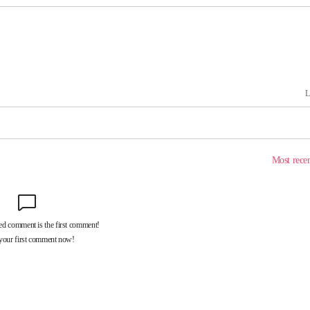
속[다음주
다"
려 죄송"
서미화·한
1위… 정청
2.08%·
 뛸 것"
리
날씨]
해 아틀레