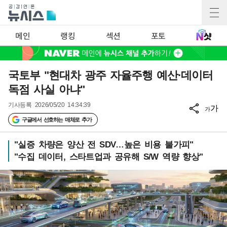
메인
랭킹
섹션
포토
국토부 "현대차 광주 자율주행 예산·데이터
독점 사실 아냐"
기사등록
2026/05/20 14:34:39
가
가
구글에서 선호하는 매체로 추가
"실증 차량은 양산 전 SDV…높은 비용 불가피"
"수집 데이터, 스타트업과 공유해 S/W 역량 향상"