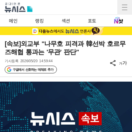
메인
랭킹
섹션
포토
[속보]외교부 "나무호 피격과 韓선박 호르무
즈해협 통과는 '무관' 판단"
기사등록
2026/05/20 14:59:44
가
가
구글에서 선호하는 매체로 추가