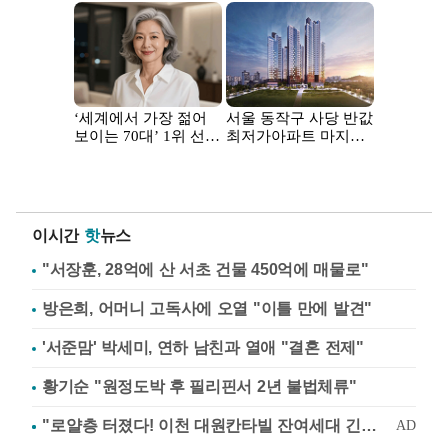
이시간
핫
뉴스
"서장훈, 28억에 산 서초 건물 450억에 매물로"
방은희, 어머니 고독사에 오열 "이틀 만에 발견"
'서준맘' 박세미, 연하 남친과 열애 "결혼 전제"
황기순 "원정도박 후 필리핀서 2년 불법체류"