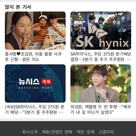
많이 본 기사
홍서범♥조갑경, 아들 불륜 사과
SK하이닉스, 주당 375원 분기배당
후 근황…밝은 미소
결정…3분기 중 추가 주주환원 발
표
[속보]SK하이닉스, 주당 375원 분
최성원, 백혈병 두 번 투병…"배우
기 배당…"3분기 중 주주환원 방
가 내 길 아닌가 싶었다"
안 확정"
회사소개
제휴/컨텐츠 판매
약관·정책
고충처리