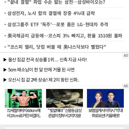
"끝내 결렬" 파업 수순 밟는 삼전…삼성바이오는?
삼성전자, 노사 합의 결렬에 장중 4%대 급락
삼성그룹주 ETF '독주'…로봇 품은 LG·현대차 추격
美국채금리 급등에…코스피 3% 빠지고, 환율 1510원 돌파
"코스피 랠리, 닷컴 버블 때 美나스닥보다 빨랐다"