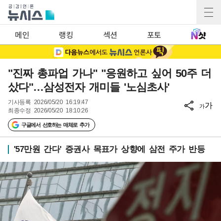
메인
랭킹
섹션
포토
"진짜 총파업 가나" "응원하고 싶어 50주 더
샀다"…삼성전자 개미들 '노심초사'
기사등록
2026/05/20 16:19:47
가
가
최종수정
2026/05/20 18:10:26
구글에서 선호하는 매체로 추가
'57만원 간다' 증권사 목표가 상향에 삼전 주가 반등