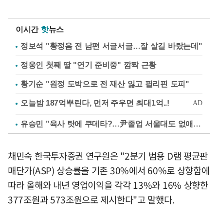
이시간
핫
뉴스
정보석 "황정음 전 남편 서글서글…잘 살길 바랐는데"
정웅인 첫째 딸 "연기 준비중" 깜짝 근황
황기순 "원정 도박으로 전 재산 잃고 필리핀 도피"
유승민 "육사 탓에 쿠데타?…尹졸업 서울대도 없애나"
채민숙 한국투자증권 연구원은 "2분기 범용 D램 평균판
매단가(ASP) 상승률을 기존 30%에서 60%로 상향함에
따라 올해와 내년 영업이익을 각각 13%와 16% 상향한
377조원과 573조원으로 제시한다"고 말했다.