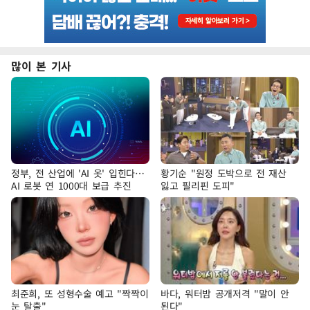
많이 본 기사
정부, 전 산업에 'AI 옷' 입힌다…
황기순 "원정 도박으로 전 재산
AI 로봇 연 1000대 보급 추진
잃고 필리핀 도피"
최준희, 또 성형수술 예고 "짝짝이
바다, 워터밤 공개저격 "말이 안
눈 탈출"
된다"