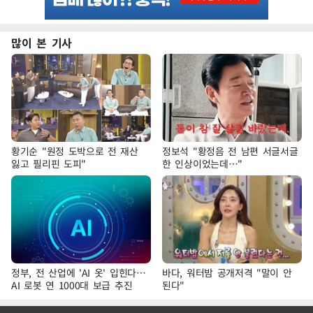
많이 본 기사
황기순 "원정 도박으로 전 재산
정보석 "황정음 전 남편 서글서글
잃고 필리핀 도피"
한 인상이었는데…"
정부, 전 산업에 'AI 옷' 입힌다…
바다, 워터밤 공개저격 "말이 안
AI 로봇 연 1000대 보급 추진
된다"