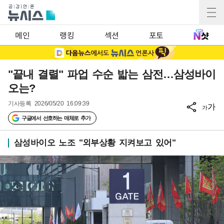
메인
랭킹
섹션
포토
"끝내 결렬" 파업 수순 밟는 삼전…삼성바이
오는?
기사등록
2026/05/20 16:09:39
가
가
구글에서 선호하는 매체로 추가
삼성바이오 노조 "외부상황 지켜보고 있어"