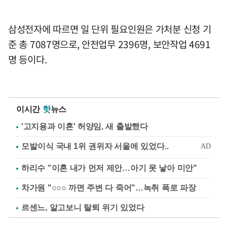
삼성전자에 따르면 일 단위 필요인원은 가처분 신청 기
준 총 7087명으로, 안전업무 2396명, 보안작업 4691
명 등이다.
이시간
핫
뉴스
'고지용과 이혼' 허양임, 새 출발했다
하리수 "이혼 내가 먼저 제안…아기 못 낳아 미안"
차가원 "○○○ 까면 주변 다 죽어"…녹취 폭로 파장
르센느, 알고보니 탈퇴 위기 있었다