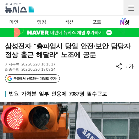
메인
랭킹
섹션
포토
삼성전자 "총파업시 당일 안전·보안 담당자
정상 출근 해달라" 노조에 공문
기사등록
2026/05/20 16:13:17
가
가
최종수정
2026/05/20 18:08:24
구글에서 선호하는 매체로 추가
법원 가처분 일부 인용에 7087명 필수근로