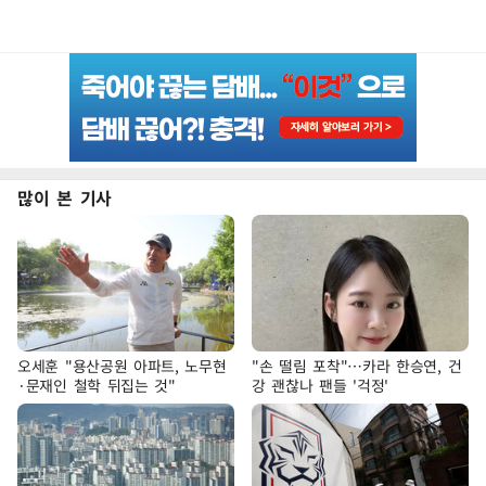
많이 본 기사
오세훈 "용산공원 아파트, 노무현
"손 떨림 포착"…카라 한승연, 건
·문재인 철학 뒤집는 것"
강 괜찮나 팬들 '걱정'